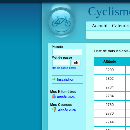
Cyclism
Accueil
Calendri
Pseudo
Liste de tous les cols
Mot de passe
Altitude
Mot de passe perdu
3200
2802
Inscription
2784
Mes Kilomètres
2784
Année 2026
Mes Courses
2780
Année 2026
2770
2744