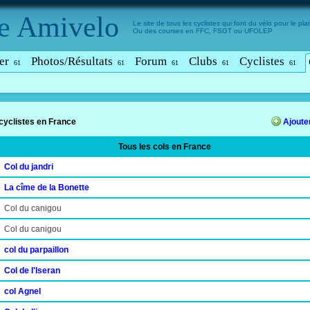
e
Amivelo
Le site de tous les cyclistes qui font du vélo pour le plais
Ou des courses en FFC, FSGT ou UFOLEP
er
Photos/Résultats
Forum
Clubs
Cyclistes
61
61
61
61
61
 cyclistes en France
Ajouter
Tous les cols en France
Col du jandri
La cîme de la Bonette
Col du canigou
Col du canigou
col du parpaillon
Col de l'Iseran
col Agnel