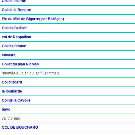
Col de l'iseran
Col de la Bonette
Pic du Midi de Bigorre( par Barèges)
Col du Galibier
col de Raspaillon
Col du Granon
envalira
Collet du plan Nicolas
"montée du plan du lac ". (sommet).
Col d'Izoard
la lombarde
Col de la Cayolle
bayo
val thorens
COL DE BOUCHARO