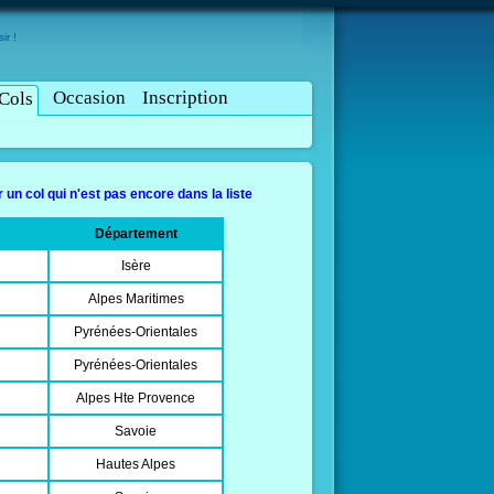
ir !
Occasion
Inscription
Cols
 un col qui n'est pas encore dans la liste
Département
Isère
Alpes Maritimes
Pyrénées-Orientales
Pyrénées-Orientales
Alpes Hte Provence
Savoie
Hautes Alpes