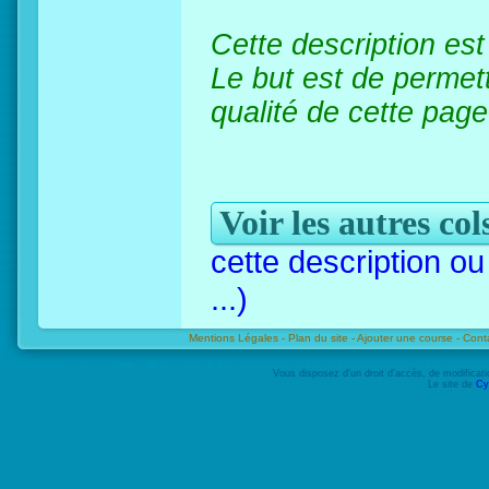
Cette description es
Le but est de permett
qualité de cette page.
Voir les autres co
cette description o
...)
Mentions Légales -
Plan du site -
Ajouter une course -
Cont
Vous disposez d'un droit d'accès, de modifica
Le site de
Cy