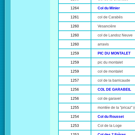
1264
Col du Minier
1261
col de Carabès
1260
Vesancière
1260
col de Landoz Neuve
1260
arravis
1259
PIC DU MONTALET
1259
pic du montalet
1259
col de montalet
1257
col de la barricaude
1256
COL DE GARABEIL
1256
col de garavel
1255
montée de la "pricaz" 
1254
Col du Rousset
1253
Col de la Loge
1253
Col des 7 Frères