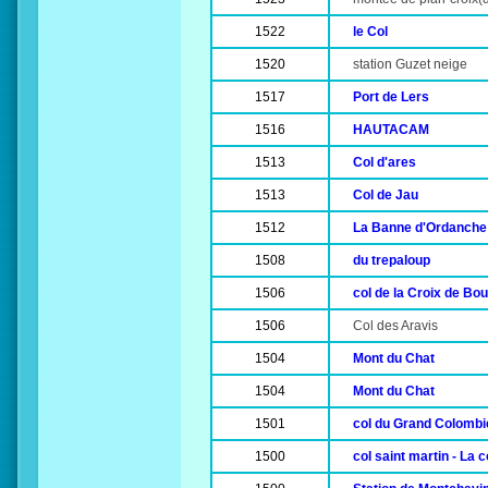
1522
le Col
1520
station Guzet neige
1517
Port de Lers
1516
HAUTACAM
1513
Col d'ares
1513
Col de Jau
1512
La Banne d'Ordanche
1508
du trepaloup
1506
col de la Croix de Bou
1506
Col des Aravis
1504
Mont du Chat
1504
Mont du Chat
1501
col du Grand Colombi
1500
col saint martin - La 