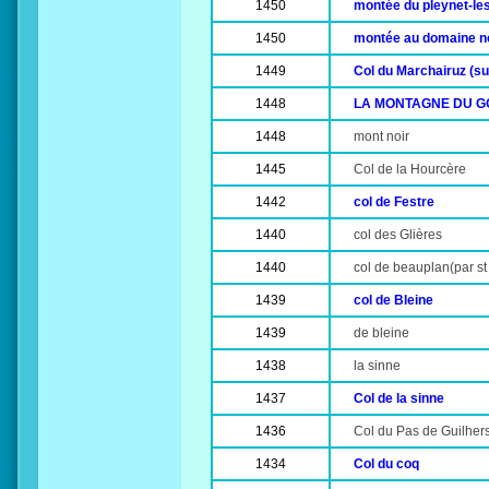
1450
montée du pleynet-les
1450
montée au domaine no
1449
Col du Marchairuz (su
1448
LA MONTAGNE DU G
1448
mont noir
1445
Col de la Hourcère
1442
col de Festre
1440
col des Glières
1440
col de beauplan(par st
1439
col de Bleine
1439
de bleine
1438
la sinne
1437
Col de la sinne
1436
Col du Pas de Guilher
1434
Col du coq