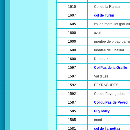
1610
Col de la Ramaz
1607
col de Turini
1605
col de meraillet (par alb
1600
azet
1600
montée de pipay(barrie
1600
montée de Chaillol
1600
l'arpettaz
1597
Col Pas de la Graille
1597
Val d'Eze
1592
PEYRAGUDES
1592
Col de Peyragudes
1587
Col du Pas de Peyrol
1585
Puy Mary
1585
mont louis
1581
col de l'arpettaz