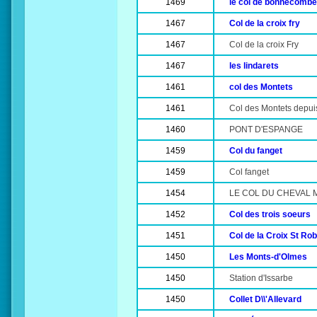
1469
le col de bonnecombe
1467
Col de la croix fry
1467
Col de la croix Fry
1467
les lindarets
1461
col des Montets
1461
Col des Montets depu
1460
PONT D'ESPANGE
1459
Col du fanget
1459
Col fanget
1454
LE COL DU CHEVAL 
1452
Col des trois soeurs
1451
Col de la Croix St Rob
1450
Les Monts-d'Olmes
1450
Station d'Issarbe
1450
Collet D\\'Allevard