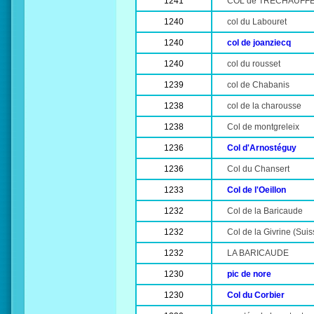
1241
COL de TRECHAUFF
1240
col du Labouret
1240
col de joanziecq
1240
col du rousset
1239
col de Chabanis
1238
col de la charousse
1238
Col de montgreleix
1236
Col d'Arnostéguy
1236
Col du Chansert
1233
Col de l'Oeillon
1232
Col de la Baricaude
1232
Col de la Givrine (Suis
1232
LA BARICAUDE
1230
pic de nore
1230
Col du Corbier