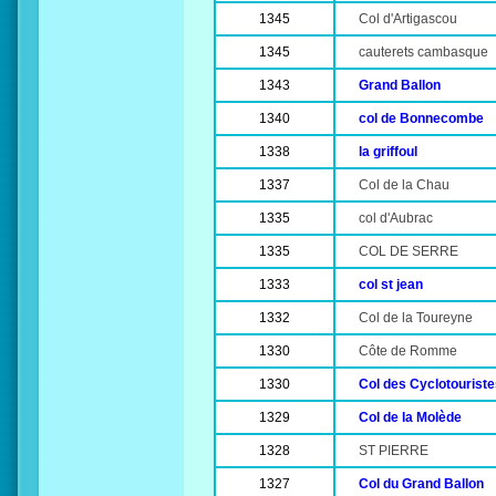
1345
Col d'Artigascou
1345
cauterets cambasque
1343
Grand Ballon
1340
col de Bonnecombe
1338
la griffoul
1337
Col de la Chau
1335
col d'Aubrac
1335
COL DE SERRE
1333
col st jean
1332
Col de la Toureyne
1330
Côte de Romme
1330
Col des Cyclotourist
1329
Col de la Molède
1328
ST PIERRE
1327
Col du Grand Ballon