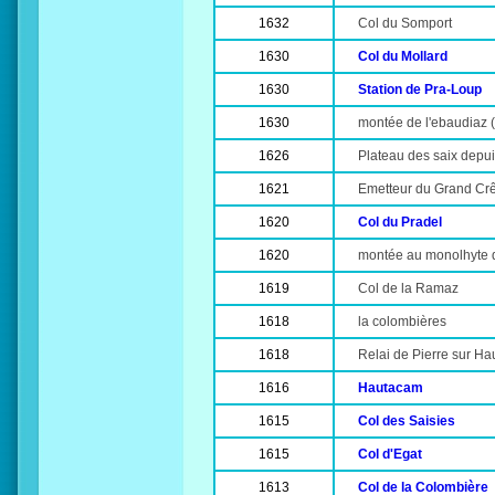
1632
Col du Somport
1630
Col du Mollard
1630
Station de Pra-Loup
1630
montée de l'ebaudiaz (
1626
Plateau des saix dep
1621
Emetteur du Grand Crê
1620
Col du Pradel
1620
montée au monolhyte 
1619
Col de la Ramaz
1618
la colombières
1618
Relai de Pierre sur Hau
1616
Hautacam
1615
Col des Saisies
1615
Col d'Egat
1613
Col de la Colombière