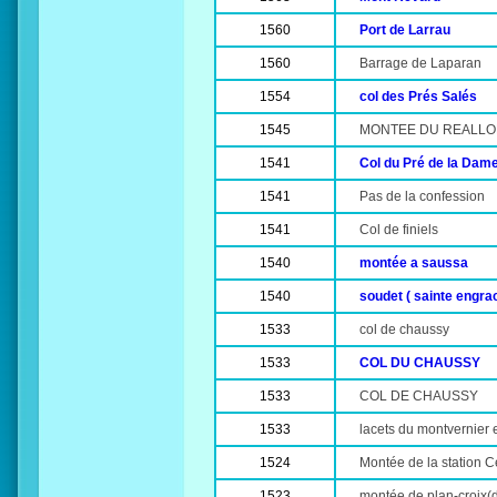
1560
Port de Larrau
1560
Barrage de Laparan
1554
col des Prés Salés
1545
MONTEE DU REALL
1541
Col du Pré de la Dam
1541
Pas de la confession
1541
Col de finiels
1540
montée a saussa
1540
soudet ( sainte engra
1533
col de chaussy
1533
COL DU CHAUSSY
1533
COL DE CHAUSSY
1533
lacets du montvernier 
1524
Montée de la station 
1523
montée de plan-croix