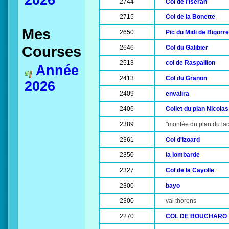
2026
2744
Col de l'iseran
2715
Col de la Bonette
Mes
2650
Pic du Midi de Bigorr
Courses
2646
Col du Galibier
2513
col de Raspaillon
Année
2413
Col du Granon
2026
2409
envalira
2406
Collet du plan Nicolas
2389
"montée du plan du lac
2361
Col d'Izoard
2350
la lombarde
2327
Col de la Cayolle
2300
bayo
2300
val thorens
2270
COL DE BOUCHARO