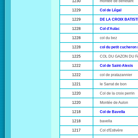
1230
montée de benetant
1229
Col de Légal
1229
DE LA CROIX BATIST
1228
Col d'Aulac
1228
col du bez
1228
col du petit cucheron
1225
COL DU GAZON DU F
1222
Col de Saint-Alexis
1222
col de pratazannier
1221
le Sarrat de bon
1220
Col de la croix perrin
1220
Montée de Aulon
1218
Col de Bavella
1218
bavella
1217
Col d'Estivère