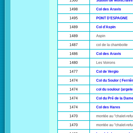
1500
Station de Montchavi
1498
Col des Aravis
1495
PONT D'ESPAGNE
1489
Col d'Aspin
1489
Aspin
1487
col de la chamboite
1486
Col des Aravis
1480
Les Voirons
1477
Col de Vergio
1474
Col du Soulor ( Ferriè
1474
col du soulour (argele
1474
Col du Pré de la Dam
1474
Col des Hares
1470
montée au "chalet-ref
1470
montée au "chalet-ref