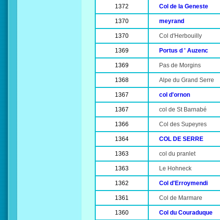
1372
Col de la Geneste
1370
meyrand
1370
Col d'Herbouilly
1369
Portus d ' Auzenc
1369
Pas de Morgins
1368
Alpe du Grand Serre
1367
col d'ornon
1367
col de St Barnabé
1366
Col des Supeyres
1364
COL DE SERRE
1363
col du pranlet
1363
Le Hohneck
1362
Col d'Erroymendi
1361
Col de Marmare
1360
Col du Couraduque