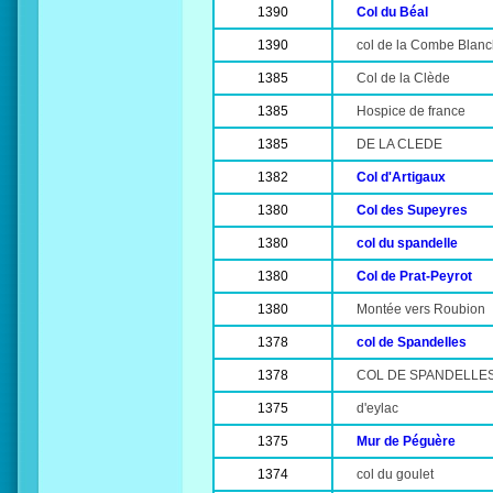
1390
Col du Béal
1390
col de la Combe Blan
1385
Col de la Clède
1385
Hospice de france
1385
DE LA CLEDE
1382
Col d'Artigaux
1380
Col des Supeyres
1380
col du spandelle
1380
Col de Prat-Peyrot
1380
Montée vers Roubion
1378
col de Spandelles
1378
COL DE SPANDELLE
1375
d'eylac
1375
Mur de Péguère
1374
col du goulet