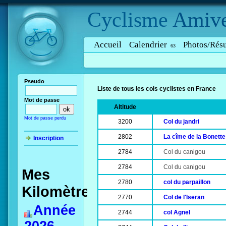
Cyclisme
Amive
Accueil
Calendrier
Photos/Résu
63
Pseudo
Liste de tous les cols cyclistes en France
Mot de passe
Altitude
Mot de passe perdu
3200
Col du jandri
2802
La cîme de la Bonette
Inscription
2784
Col du canigou
2784
Col du canigou
Mes
2780
col du parpaillon
Kilomètres
2770
Col de l'Iseran
Année
2744
col Agnel