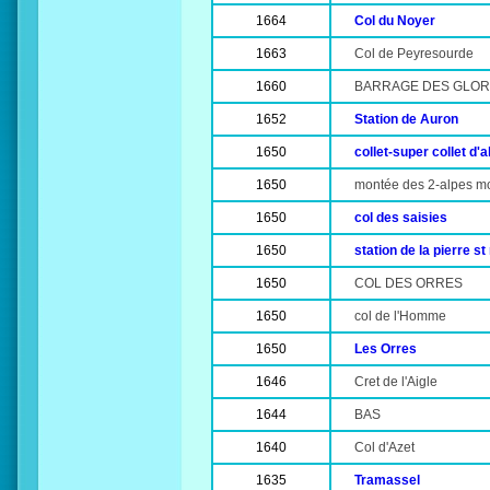
1664
Col du Noyer
1663
Col de Peyresourde
1660
BARRAGE DES GLOR
1652
Station de Auron
1650
collet-super collet d'a
1650
montée des 2-alpes mo
1650
col des saisies
1650
station de la pierre st
1650
COL DES ORRES
1650
col de l'Homme
1650
Les Orres
1646
Cret de l'Aigle
1644
BAS
1640
Col d'Azet
1635
Tramassel