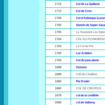
1714
Col de La Quillane
1712
Col de Creu
1709
Col d'Aubisque (Laru
1705
Station de Super-Sau
1705
La Toussuire Les Sybe
1704
COL DU PUYMOREN
1703
Le Col du Pré
1700
Luz Ardiden
1700
Col du joux-plane
1699
Semnoz
1699
Crêt de Chatillon
1680
Pla D'adet
1680
COL DE CREVOUX
1678
col de la couillole
1668
col de Valberg