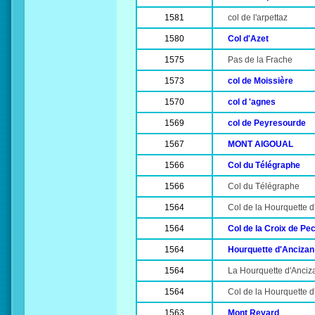
1581
col de l'arpettaz
1580
Col d'Azet
1575
Pas de la Frache
1573
col de Moissière
1570
col d 'agnes
1569
col de Peyresourde
1567
MONT AIGOUAL
1566
Col du Télégraphe
1566
Col du Télégraphe
1564
Col de la Hourquette d
1564
Col de la Croix de Pe
1564
Hourquette d'Ancizan
1564
La Hourquette d'Anciz
1564
Col de la Hourquette d
1563
Mont Revard