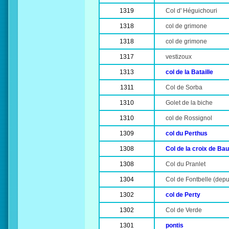
1319
Col d' Héguichouri
1318
col de grimone
1318
col de grimone
1317
vestizoux
1313
col de la Bataille
1311
Col de Sorba
1310
Golet de la biche
1310
col de Rossignol
1309
col du Perthus
1308
Col de la croix de Ba
1308
Col du Pranlet
1304
Col de Fontbelle (depu
1302
col de Perty
1302
Col de Verde
1301
pontis