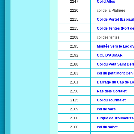
2247
Col d'Allos
2220
col de la Platrière
2215
Col de Portet (Espiau
2215
Col de Tentes (Port d
2208
col des tentes
2195
Montée vers le Lac d
2192
COL D'AUMAR
2188
Col du Petit Saint Be
2183
col du petit Mont Ceni
2161
Barrage du Cap de L
2150
Ras dels Cortalet
2115
Col du Tourmalet
2109
col de Vars
2100
Cirque de Troumouss
2100
col du sabot