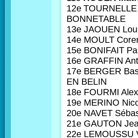
12e TOURNELLE 
BONNETABLE
13e JAOUEN Lou
14e MOULT Core
15e BONIFAIT P
16e GRAFFIN An
17e BERGER Bas
EN BELIN
18e FOURMI Ale
19e MERINO Nico
20e NAVET Sébas
21e GAUTON Jea
22e LEMOUSSU Va