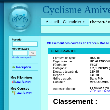
Cyclisme
Amive
Accueil
Calendrier
Photos/Résu
61
Pseudo
Classement des courses en France
>
Basse
Mot de passe
LE MELE/SARTHE
Mot de passe perdu
Epreuve de type:
ROUTE
Organisée par :
UC ALENCON
Fédération:
FSGT
Inscription
Catégorie:
1,2,JUNIORS 
Dossard à partir de
13H45
Départ à:
14H30
Mes Kilomètres
Grille des prix
Sans Prix
Contact :
Mr COLOMBU D
Année 2026
Mes Courses
Autres catégories:
1,2,JUNIORS (CH
CH INTER RéGION
Année 2026
Classement :