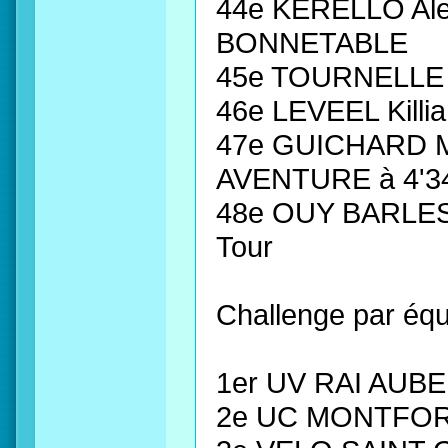
44e KERELLO Al
BONNETABLE
45e TOURNELLE 
46e LEVEEL Killi
47e GUICHARD 
AVENTURE à 4'34
48e OUY BARLES
Tour
Challenge par équ
1er UV RAI AUBE
2e UC MONTFOR