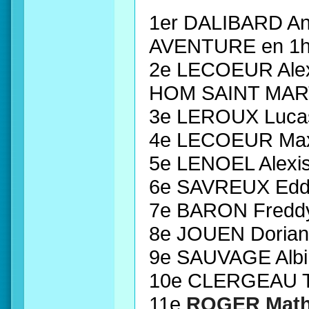
1er DALIBARD A
AVENTURE en 1h
2e LECOEUR Al
HOM SAINT MART
3e LEROUX Luca
4e LECOEUR Ma
5e LENOEL Alex
6e SAVREUX Ed
7e BARON Fredd
8e JOUEN Doria
9e SAUVAGE Al
10e CLERGEAU 
11e
ROGER Math