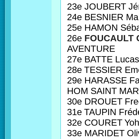
23e JOUBERT Jé
24e BESNIER Ma
25e HAMON Séba
26e
FOUCAULT Q
AVENTURE
27e BATTE Luca
28e TESSIER Em
29e HARASSE F
HOM SAINT MAR
30e DROUET Fr
31e TAUPIN Fréd
32e COURET Yo
33e MARIDET Ol