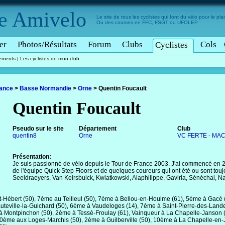
e
Amivelo
Le site de tous les cyclistes qui font du vélo pour le plais
Ou des courses en FFC, FSGT ou UFOLEP
er
Photos/Résultats
Forum
Clubs
Cols
Cyclistes
tements
|
Les cyclistes de mon club
rance
>
Basse Normandie
>
Orne
>
Quentin Foucault
Quentin Foucault
Pseudo sur le site
Département
Club
quentin8
Orne
VC FERTE - MA
Présentation:
Je suis passionné de vélo depuis le Tour de France 2003. J'ai commencé en 2
de l'équipe Quick Step Floors et de quelques coureurs qui ont été ou sont tou
Seeldraeyers, Van Keirsbulck, Kwiatkowski, Alaphilippe, Gaviria, Sénéchal, N
-Hébert (50), 7ème au Teilleul (50), 7ème à Bellou-en-Houlme (61), 5ème à Gacé 
uteville-la-Guichard (50), 6ème à Vaudeloges (14), 7ème à Saint-Pierre-des-Lande
à Montpinchon (50), 2ème à Tessé-Froulay (61), Vainqueur à La Chapelle-Janson (35
0ème aux Loges-Marchis (50), 2ème à Guilberville (50), 10ème à La Chapelle-en-J