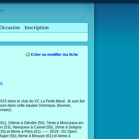
ir !
Occasion
Inscription
Créer ou modifier ma fiche
CE
015 dans le club du VC La Ferté-Macé. Je suis fan
jours dans cette équipe (Virenque, Boonen,
arvaez).
(61), 10ème à Giéville (50), 7ème à Monceaux-en-
s (53), Vainqueur à Carnet (50), 2ème à Soligny-
) et 8ème à Flers (61). ----- 2019 - D2 Open:
uger (50), 6ème à Briouze (61) et 4ème à