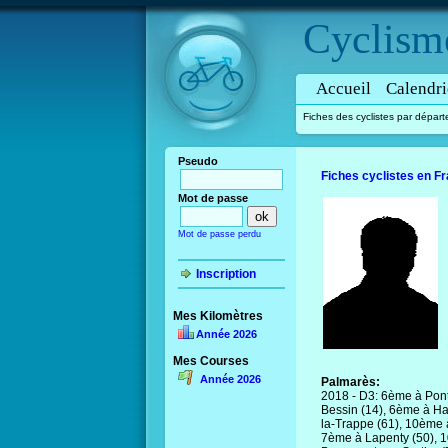
Cyclism
Accueil
Calendri
Fiches des cyclistes par dépar
Pseudo
Fiches cyclistes en F
Mot de passe
Mot de passe perdu
Inscription
Mes Kilomètres
Année 2026
Mes Courses
Année 2026
Palmarès:
2018 - D3: 6ème à Pont
Bessin (14), 6ème à Ha
la-Trappe (61), 10ème 
7ème à Lapenty (50), 1