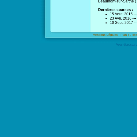
Beaumont-sur-Sarthe (
Dernières courses :
15 Aout. 2015 --
23 Avri. 2016 ---
10 Sept. 2017 --
Mentions Légales -
Plan du site
Vous disposez d