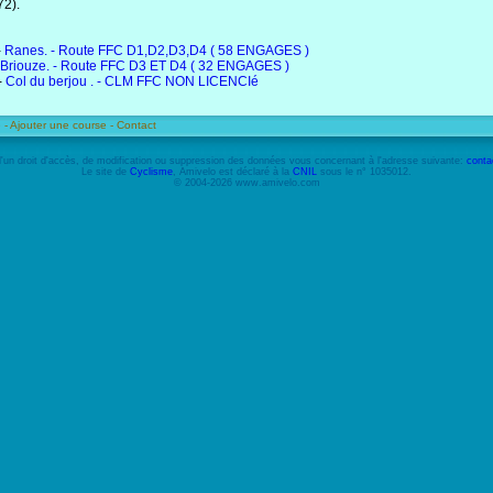
72).
-
Ranes. - Route FFC D1,D2,D3,D4 ( 58 ENGAGES )
Briouze. - Route FFC D3 ET D4 ( 32 ENGAGES )
-
Col du berjou . - CLM FFC NON LICENCIé
 -
Ajouter une course -
Contact
'un droit d'accès, de modification ou suppression des données vous concernant à l'adresse suivante:
conta
Le site de
Cyclisme
, Amivelo est déclaré à la
CNIL
sous le n° 1035012.
© 2004-2026 www.amivelo.com