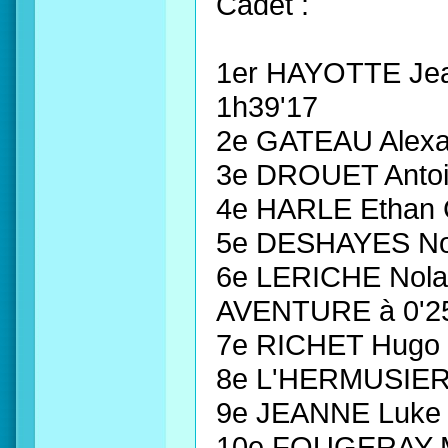
Cadet :
1er HAYOTTE Je
1h39'17
2e GATEAU Ale
3e DROUET Ant
4e HARLE Ethan
5e DESHAYES No
6e LERICHE Nol
AVENTURE à 0'2
7e RICHET Hugo
8e L'HERMUSIER 
9e JEANNE Luke
10e FOUGERAY 