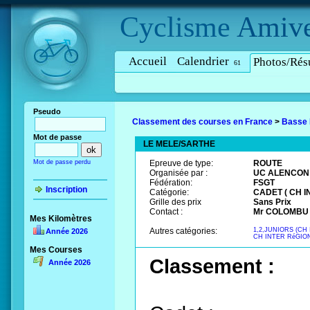
Cyclisme
Amive
Accueil
Calendrier
Photos/Résu
61
Pseudo
Classement des courses en France
>
Basse
Mot de passe
LE MELE/SARTHE
Mot de passe perdu
Epreuve de type:
ROUTE
Organisée par :
UC ALENCON
Fédération:
FSGT
Inscription
Catégorie:
CADET ( CH I
Grille des prix
Sans Prix
Contact :
Mr COLOMBU D
Mes Kilomètres
Autres catégories:
1,2,JUNIORS (CH
Année 2026
CH INTER RéGION
Mes Courses
Classement :
Année 2026