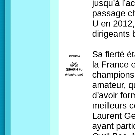
jusqu’à l’a
passage ch
U en 2012, 
dirigeants 
Sa fierté é
28/01/2026
la France e
queque76
champions 
(Modérateur)
amateur, qu
d’avoir fo
meilleurs 
Laurent Ge
ayant part