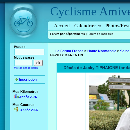
Cyclisme
Amive
Accueil
Calendrier
Photos/Résu
76
Forum par départements
|
Forum de mon club
Pseudo
Le Forum France
>
Haute Normandie
>
Seine
PAVILLY BARENTIN
Mot de passe
Décès de Jacky TIPHAIGNE fond
Mot de passe perdu
Inscription
Mes Kilomètres
Année 2026
Mes Courses
Année 2026