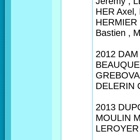
Jérémy , 
HER Axel,
HERMIER M
Bastien ,
2012 DAM 
BEAUQUES
GREBOVAL 
DELERIN C
2013 DUPO
MOULIN Ma
LEROYER C