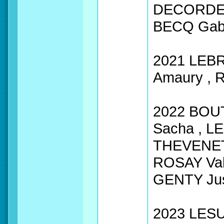
DECORDE 
BECQ Gab
2021 LEBR
Amaury , 
2022 BOUT
Sacha , L
THEVENET
ROSAY Vale
GENTY Jus
2023 LESU