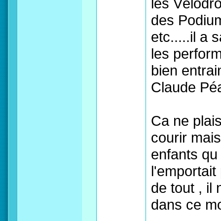
les Vélodr
des Podiu
etc.....il a
les perfor
bien entrai
Claude Péa
Ca ne plais
courir mais
enfants qu 
l'emportait
de tout , i
dans ce m