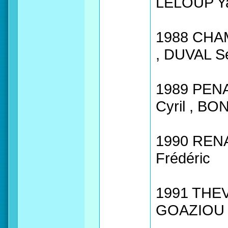
LELOUP Ya
1988 CHAM
, DUVAL S
1989 PENA
Cyril , BO
1990 REN
Frédéric
1991 THEV
GOAZIOU V