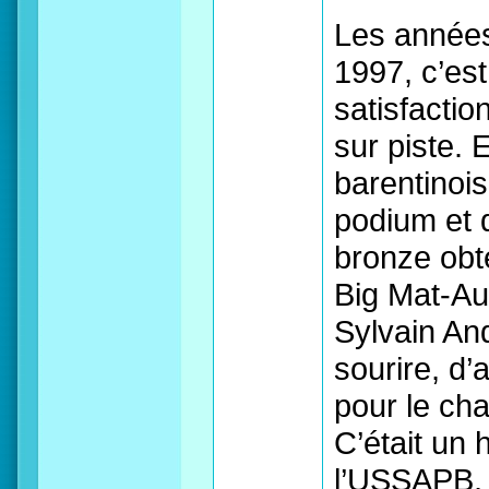
Les années
1997, c’est
satisfacti
sur piste. 
barentinois
podium et 
bronze obt
Big Mat-Au
Sylvain Anq
sourire, d’
pour le ch
C’était un 
l’USSAPB, 