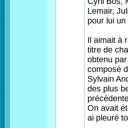
Cyril Bos,
Lemair, Jul
pour lui un
Il aimait à
titre de c
obtenu par
composé de
Sylvain Anq
des plus b
précédente
On avait ét
ai pleuré to