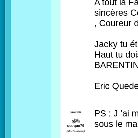
A tout la 
sincères C
, Coureur d
Jacky tu ét
Haut tu do
BARENTI
Eric Quede
PS : J 'ai 
26/01/2026
sous le ma
queque76
(Modérateur)