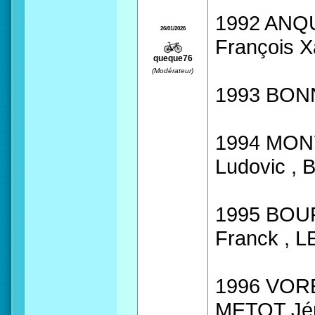
1992 ANQU
26/01/2026
François X
queque76
(Modérateur)
1993 BONN
1994 MONY
Ludovic ,
1995 BOUR
Franck , 
1996 VORE
METOT Jér