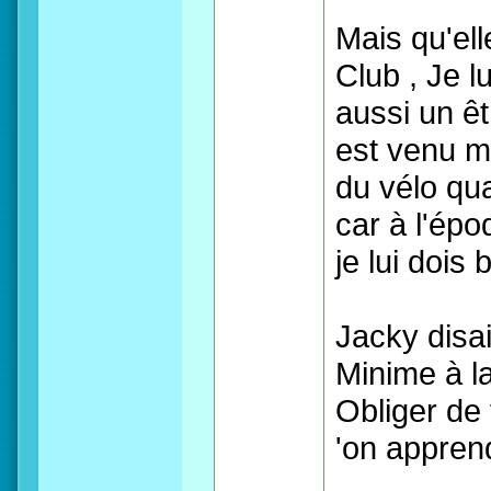
Mais qu'ell
Club , Je l
aussi un êt
est venu m
du vélo qua
car à l'épo
je lui dois
Jacky disai
Minime à la
Obliger de 
'on appren