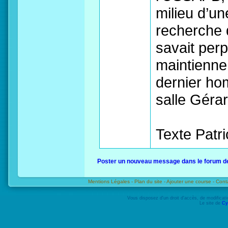
milieu d’un
recherche 
savait perp
maintienne 
dernier hom
salle Géra
Texte Patr
Poster un nouveau message dans le forum d
Mentions Légales -
Plan du site -
Ajouter une course -
Cont
Vous disposez d'un droit d'accès, de modifica
Le site de
Cy