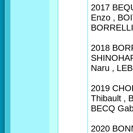
2017 BEQU
Enzo , BOI
BORRELLI 
2018 BORR
SHINOHARA
Naru , LE
2019 CHOD
Thibault 
BECQ Gab
2020 BONN