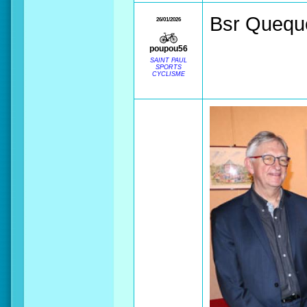
Bsr Queque
26/01/2026
poupou56
SAINT PAUL
SPORTS
CYCLISME