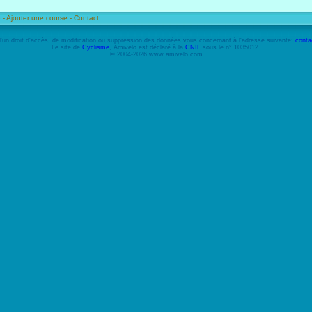
 -
Ajouter une course -
Contact
'un droit d'accès, de modification ou suppression des données vous concernant à l'adresse suivante:
conta
Le site de
Cyclisme
, Amivelo est déclaré à la
CNIL
sous le n° 1035012.
© 2004-2026 www.amivelo.com