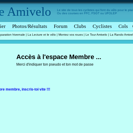
e
Amivelo
Le site de tous les cyclistes qui font du vélo pour le plais
Ou des courses en FFC, FSGT ou UFOLEP
ier
Photos/Résultats
Forum
Clubs
Cyclistes
Cols
paration hivernale
|
La Lecture et le vélo
|
Montez vos roues
|
Le Tour Amivelo
|
La Rando Amive
Accès à l'espace Membre ...
Merci d'indiquer ton pseudo et ton mot de passe
ore membre, inscris-toi vite !!!