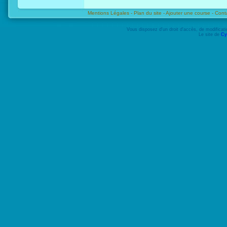
Mentions Légales -
Plan du site -
Ajouter une course -
Cont
Vous disposez d'un droit d'accès, de modifica
Le site de
Cy