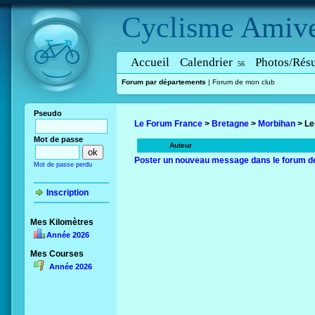
Cyclisme
Amive
Accueil
Calendrier
Photos/Résu
56
Forum par départements
|
Forum de mon club
Pseudo
Le Forum France
>
Bretagne
>
Morbihan
> Le
Mot de passe
Auteur
Poster un nouveau message dans le forum d
Mot de passe perdu
Inscription
Mes Kilomètres
Année 2026
Mes Courses
Année 2026