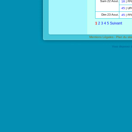
Sam 22 Aout.
18
| FF
45
| U
Dim 23 Aout.
45
| FF
1
2
3
4
5
Suivant
Mentions Légales -
Plan du site
Vous disposez d