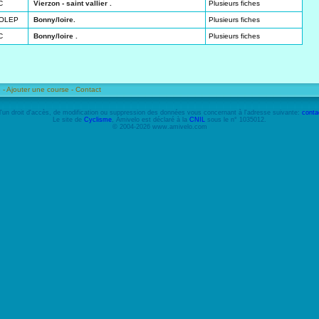
C
Vierzon - saint vallier .
Plusieurs fiches
FOLEP
Bonny/loire.
Plusieurs fiches
C
Bonny/loire .
Plusieurs fiches
 -
Ajouter une course -
Contact
'un droit d'accès, de modification ou suppression des données vous concernant à l'adresse suivante:
conta
Le site de
Cyclisme
, Amivelo est déclaré à la
CNIL
sous le n° 1035012.
© 2004-2026 www.amivelo.com