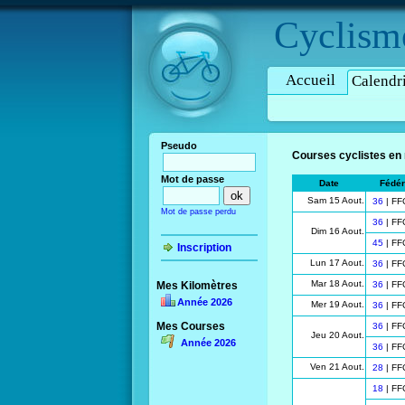
Cyclism
Accueil
Calendr
Pseudo
Courses cyclistes en 
Mot de passe
Date
Fédér
Sam 15 Aout.
36
| FF
Mot de passe perdu
36
| FF
Dim 16 Aout.
45
| FF
Inscription
Lun 17 Aout.
36
| FF
Mar 18 Aout.
Mes Kilomètres
36
| FF
Année 2026
Mer 19 Aout.
36
| FF
Mes Courses
36
| FF
Jeu 20 Aout.
Année 2026
36
| FF
Ven 21 Aout.
28
| FF
18
| FF