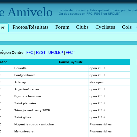
e
Amivelo
Le site de tous les cyclistes qui font du vélo pour le plais
Ou des courses en FFC, FSGT ou UFOLEP
Photos/Résultats
Forum
Clubs
Cyclistes
Cols
ier
région Centre
|
FFC
|
FSGT
|
UFOLEP
|
FFCT
ation
Course Cycliste
C
Ecueille .
open 2,3 +.
C
Fontgombault.
open 2,3 +.
C
Artenay .
elite open.
C
Argenton/creuse .
open 2,3 +.
C
Eguzon chantome .
open 2,3 +.
C
Saint plantaire .
open 2,3 +.
C
Triangle sud berry 2026.
open 2,3 +.
C
Saint gilles .
open 2,3 +.
C
Nogent le rotrou - amboise .
Plusieurs fiches
C
Mehun/yevre .
Plusieurs fiches