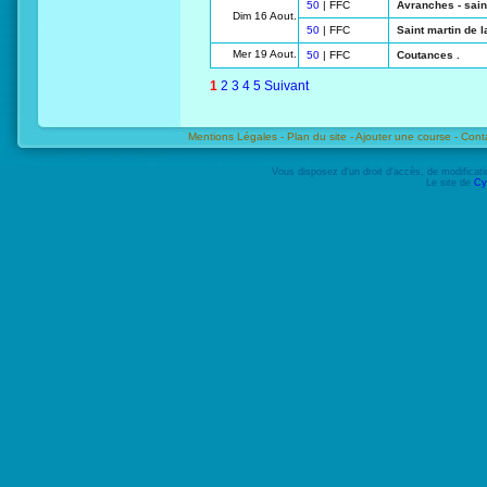
50
| FFC
Avranches - saint
Dim 16 Aout.
50
| FFC
Saint martin de l
Mer 19 Aout.
50
| FFC
Coutances .
1
2
3
4
5
Suivant
Mentions Légales -
Plan du site -
Ajouter une course -
Cont
Vous disposez d'un droit d'accès, de modifica
Le site de
Cy