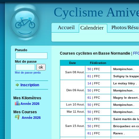
Cyclisme
Amive
Accueil
Photos/Résul
Calendrier
Pseudo
Courses cyclistes en Basse Normandie
|
FF
Mot de passe
Date
Fédération
50
| FFC
Montpinchon .
Sam 08 Aout.
Mot de passe perdu
61
| FFC
Soligny la trappe
14
| FFC
Le molay littry .
Inscription
Dim 09 Aout.
50
| FFC
Montpinchon .
Mes Kilomètres
61
| FFC
Magny le desert 
Année 2026
Lun 10 Aout.
50
| FFC
Montpinchon .
Mes Courses
Mar 11 Aout.
50
| FFC
Montpinchon .
Année 2026
50
| FFC
Saint martin de l
Sam 15 Aout.
50
| FFC
Bricquebec en cot
61
| FFC
Ranes .