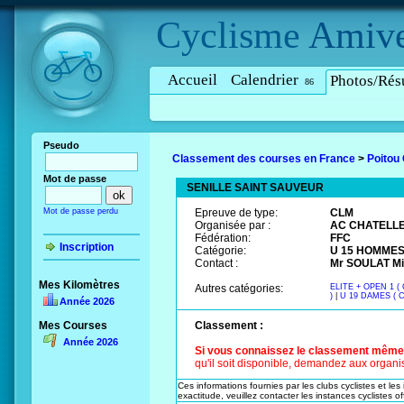
Cyclisme
Amive
Accueil
Calendrier
Photos/Résu
86
Pseudo
Classement des courses en France
>
Poitou
Mot de passe
SENILLE SAINT SAUVEUR
Mot de passe perdu
Epreuve de type:
CLM
Organisée par :
AC CHATELL
Fédération:
FFC
Inscription
Catégorie:
U 15 HOMMES 
Contact :
Mr SOULAT Mic
Mes Kilomètres
Autres catégories:
ELITE + OPEN 1 ( 
)
|
U 19 DAMES ( C
Année 2026
Mes Courses
Classement :
Année 2026
Si vous connaissez le classement même pa
qu'il soit disponible, demandez aux organis
Ces informations fournies par les clubs cyclistes et les
exactitude, veuillez contacter les instances cyclistes off