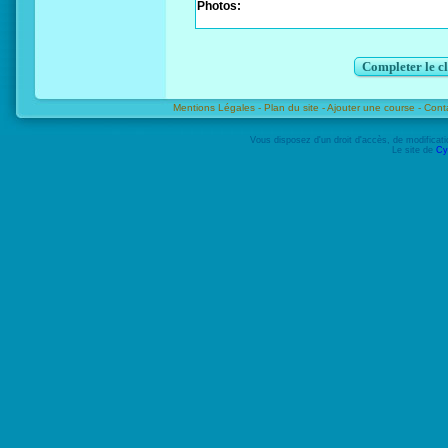
Photos:
Completer le c
Mentions Légales -
Plan du site -
Ajouter une course -
Cont
Vous disposez d'un droit d'accès, de modifica
Le site de
Cy