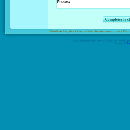
Photos:
Completer le c
Mentions Légales -
Plan du site -
Ajouter une course -
Cont
Vous disposez d'un droit d'accès, de modifica
Le site de
Cy