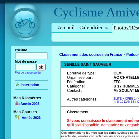
Cyclisme
Amive
Accueil
Calendrier
Photos/Résu
86
Pseudo
Classement des courses en France
>
Poitou
Mot de passe
SENILLE SAINT SAUVEUR
Mot de passe perdu
Epreuve de type:
CLM
Organisée par :
AC CHATELL
Fédération:
FFC
Inscription
Catégorie:
U 17 HOMMES 
Contact :
Mr SOULAT Mic
Mes Kilomètres
Autres catégories:
ELITE + OPEN 1 ( 
)
|
U 19 DAMES ( C
Année 2026
Mes Courses
Classement :
Année 2026
Si vous connaissez le classement même pa
qu'il soit disponible, demandez aux organis
Ces informations fournies par les clubs cyclistes et les
exactitude, veuillez contacter les instances cyclistes off