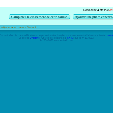
Cette page a été vue
24
Completer le classement de cette course
Ajouter une photo concerna
 -
Ajouter une course -
Contact
'un droit d'accès, de modification ou suppression des données vous concernant à l'adresse suivante:
conta
Le site de
Cyclisme
, Amivelo est déclaré à la
CNIL
sous le n° 1035012.
© 2004-2026 www.amivelo.com