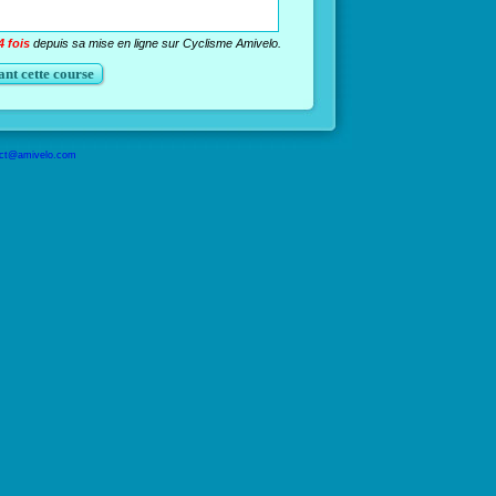
4 fois
depuis sa mise en ligne sur Cyclisme Amivelo.
nt cette course
ct@amivelo.com