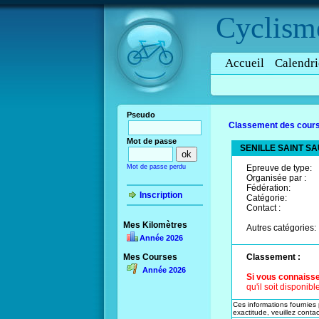
Cyclism
Accueil
Calendri
Pseudo
Classement des cours
Mot de passe
SENILLE SAINT S
Mot de passe perdu
Epreuve de type:
Organisée par :
Fédération:
Inscription
Catégorie:
Contact :
Mes Kilomètres
Autres catégories:
Année 2026
Mes Courses
Classement :
Année 2026
Si vous connaisse
qu'il soit disponib
Ces informations fournies p
exactitude, veuillez contact