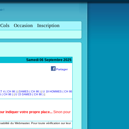
ir !
Cols
Occasion
Inscription
Samedi 06 Septembre 2025
Partager
T 4 ( CH 86 )
|
DAMES ( CH 86 )
|
U 19 HOMMES ( CH 86
( CH 86 )
|
U 15 DAMES ( CH 86 )
|
r indiquer votre propre place...
Sinon pour
sabilité du Webmaster. Pour toute vérification sur leur