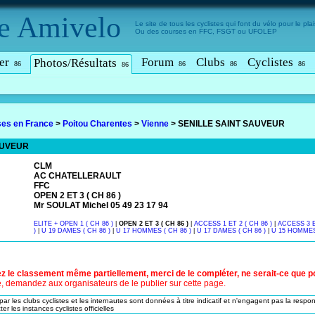
e
Amivelo
Le site de tous les cyclistes qui font du vélo pour le plais
Ou des courses en FFC, FSGT ou UFOLEP
er
Forum
Clubs
Cyclistes
Photos/Résultats
86
86
86
86
86
es en France
>
Poitou Charentes
>
Vienne
>
SENILLE SAINT SAUVEUR
AUVEUR
CLM
AC CHATELLERAULT
FFC
OPEN 2 ET 3 ( CH 86 )
Mr SOULAT Michel 05 49 23 17 94
ELITE + OPEN 1 ( CH 86 )
|
OPEN 2 ET 3 ( CH 86 )
|
ACCESS 1 ET 2 ( CH 86 )
|
ACCESS 3 E
)
|
U 19 DAMES ( CH 86 )
|
U 17 HOMMES ( CH 86 )
|
U 17 DAMES ( CH 86 )
|
U 15 HOMMES 
z le classement même partiellement, merci de le compléter, ne serait-ce que pou
le, demandez aux organisateurs de le publier sur cette page.
ar les clubs cyclistes et les internautes sont données à titre indicatif et n'engagent pas la respon
er les instances cyclistes officielles