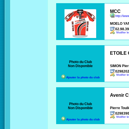
MCC
http://ww
MOELO YA
02.98.39
Modifier l
ETOILE
Photo du Club
Non Disponible
SIMON Pier
029820
Modifier l
Ajouter la photo du club
Avenir C
Photo du Club
Non Disponible
Pierre Toul
029839
Modifier l
Ajouter la photo du club