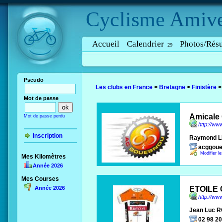
Cyclisme
Amive
Accueil
Calendrier
Photos/Résu
29
Pseudo
Les clubs en France
>
Bretagne
>
Finistère
Mot de passe
Amicale
Mot de passe perdu
http://ww
Inscription
Raymond 
acggou
Modifier l
Mes Kilomètres
Année 2026
Mes Courses
Année 2026
ETOILE
http://ww
Jean Luc 
02 98 20