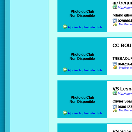
ac tregu
http://ww
Photo du Club
roland gils
Non Disponible
029860
Modifier l
Ajouter la photo du club
CC BOU
Photo du Club
Non Disponible
TREBAOL 
068216
Modifier l
Ajouter la photo du club
VS Lesn
http://www
Photo du Club
Olivier Spar
Non Disponible
060612
Modifier l
Ajouter la photo du club
VS Scaë