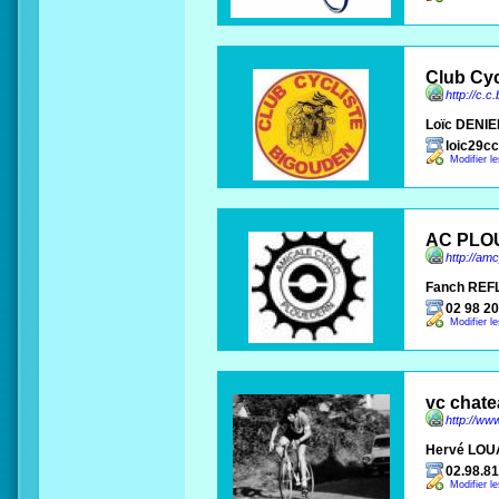
Club Cyc
http://c.c
Loïc DENIE
loic29c
Modifier l
AC PLO
http://amc
Fanch RE
02 98 20
Modifier l
vc chate
http://www
Hervé LO
02.98.81
Modifier l