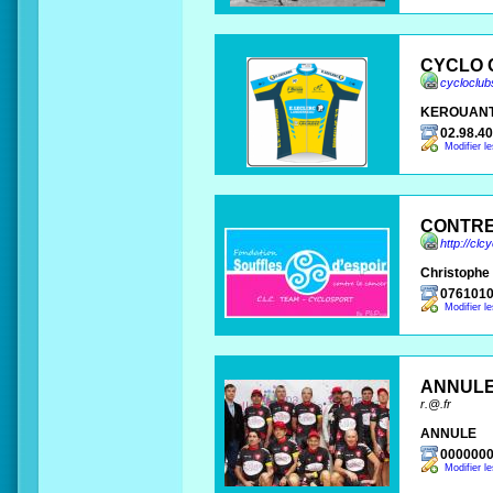
CYCLO 
cycloclub
KEROUANT
02.98.40
Modifier l
CONTRE
http://clc
Christophe 
076101
Modifier l
ANNUL
r.@.fr
ANNULE
000000
Modifier l