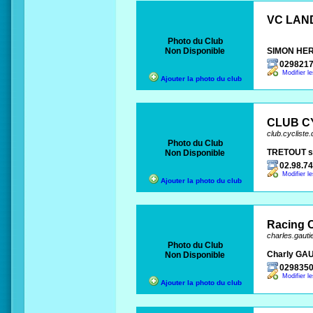
VC LAN
Photo du Club
Non Disponible
SIMON HE
029821
Modifier l
Ajouter la photo du club
CLUB C
club.cyclist
Photo du Club
TRETOUT s
Non Disponible
02.98.74
Modifier l
Ajouter la photo du club
Racing 
charles.gauti
Photo du Club
Charly GA
Non Disponible
029835
Modifier l
Ajouter la photo du club