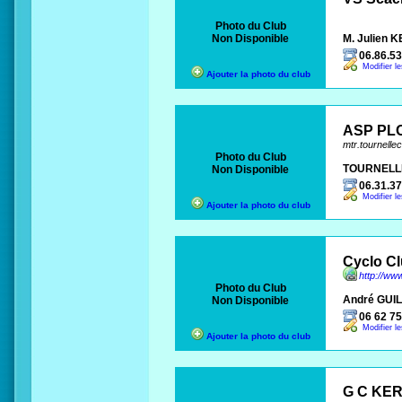
Photo du Club
Non Disponible
M. Julien
06.86.53
Modifier l
Ajouter la photo du club
ASP PL
mtr.tournelle
Photo du Club
TOURNELL
Non Disponible
06.31.37
Modifier l
Ajouter la photo du club
Cyclo C
http://ww
Photo du Club
André GUIL
Non Disponible
06 62 75
Modifier l
Ajouter la photo du club
G C KE