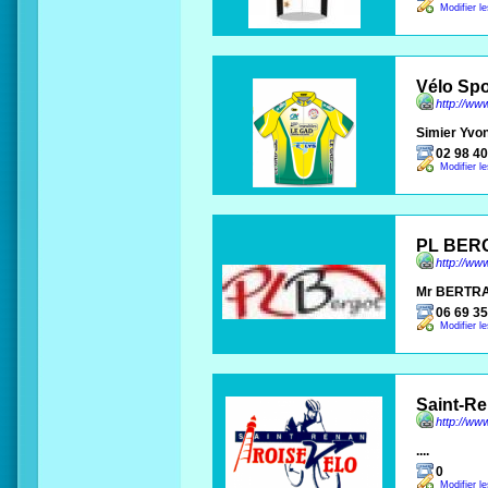
Modifier l
Vélo Spo
http://ww
Simier Yvo
02 98 40
Modifier l
PL BERG
http://www
Mr BERTRA
06 69 35
Modifier l
Saint-Re
http://www
....
0
Modifier l