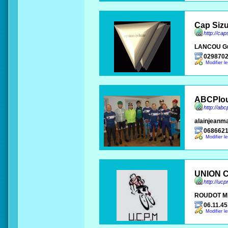
Cap Siz
http://ca
LANCOU G
029870
Modifier l
ABCPlou
http://ab
alainjeanm
068662
Modifier l
UNION 
http://uc
ROUDOT M
06.11.45
Modifier l