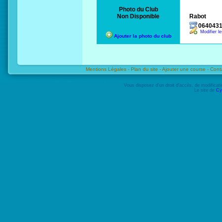
Photo du Club
Non Disponible
Rabot
064043
Modifier l
Ajouter la photo du club
Mentions Légales -
Plan du site -
Ajouter une course -
Cont
Vous disposez d'un droit d'accès, de modifica
Le site de
Cy