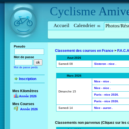
Cyclisme
Amive
Accueil
Calendrier
Photos/Résu
06
Pseudo
Classement des courses en France
>
P.A.C.A
Mot de passe
Aout 2026
Samedi 08
Sisteron - nice .
Mot de passe perdu
Mars 2026
Inscription
Nice - nice .
Nice - nice .
Mes Kilomètres
Dimanche 15
Paris - nice 2026.
Année 2026
Paris - nice 2026.
Mes Courses
Samedi 14
Nice - auron .
Année 2026
Classements non parvenus (Cliquez sur les 