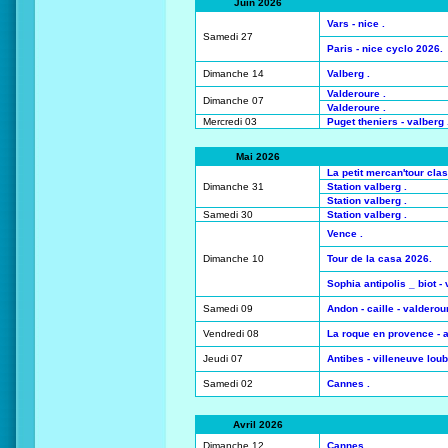
Juin 2026
Vars - nice .
Samedi 27
Paris - nice cyclo 2026.
Dimanche 14
Valberg .
Valderoure .
Dimanche 07
Valderoure .
Mercredi 03
Puget theniers - valberg 
Mai 2026
La petit mercan'tour cla
Dimanche 31
Station valberg .
Station valberg .
Samedi 30
Station valberg .
Vence .
Dimanche 10
Tour de la casa 2026.
Sophia antipolis _ biot -
Samedi 09
Andon - caille - valderou
Vendredi 08
La roque en provence - 
Jeudi 07
Antibes - villeneuve loub
Samedi 02
Cannes .
Avril 2026
Dimanche 12
Cannes .