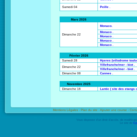
Samedi 04
Peille .
Mars 2026
Monaco.
Monaco .
Dimanche 22
Monaco .
Monaco .
Monaco .
Février 2026
Samedi 28
Hyeres (vélodrome toulo
Villefranche/mer - biot .
Dimanche 22
Villefranche/mer - biot .
Dimanche 08
Cannes .
Novembre 2025
Dimanche 16
Lantic ( site des etangs 
Mentions Légales -
Plan du site -
Ajouter une course -
Cont
Vous disposez d'un droit d'accès, de modifica
Le site de
Cy