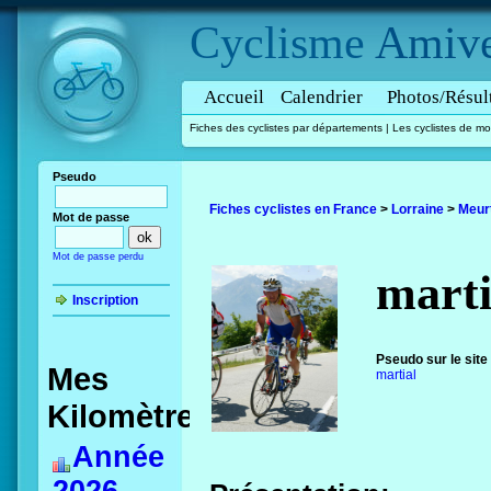
Cyclisme
Amive
Accueil
Calendrier
Photos/Résul
Fiches des cyclistes par départements
|
Les cyclistes de mo
Pseudo
Fiches cyclistes en France
>
Lorraine
>
Meurt
Mot de passe
Mot de passe perdu
marti
Inscription
Pseudo sur le site
Mes
martial
Kilomètres
Année