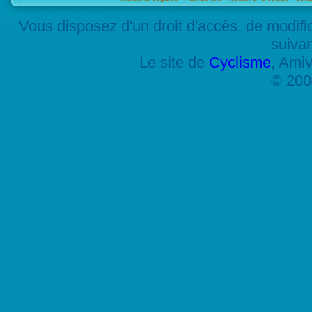
Vous disposez d'un droit d'accès, de modif
suiva
Le site de
Cyclisme
, Amiv
© 200