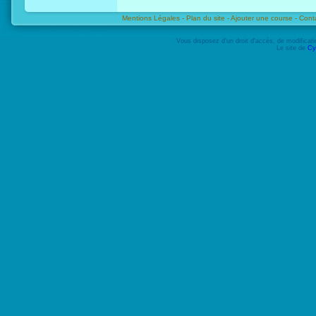
Mentions Légales -
Plan du site -
Ajouter une course -
Cont
Vous disposez d'un droit d'accès, de modifica
Le site de
Cy