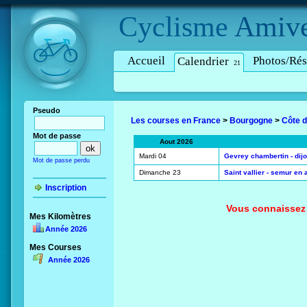
Cyclisme
Amive
Accueil
Photos/Rés
Calendrier
21
Pseudo
Les courses en France
>
Bourgogne
>
Côte d
Mot de passe
Aout 2026
Mardi 04
Gevrey chambertin - dijo
Mot de passe perdu
Dimanche 23
Saint vallier - semur en 
Inscription
Vous connaissez 
Mes Kilomètres
Année 2026
Mes Courses
Année 2026