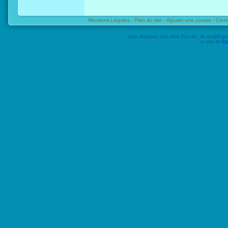
Mentions Légales -
Plan du site -
Ajouter une course -
Cont
Vous disposez d'un droit d'accès, de modifica
Le site de
Cy