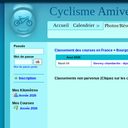
Cyclisme
Amive
Accueil
Calendrier
Photos/Résu
21
Pseudo
Classement des courses en France
>
Bourg
Mot de passe
Aout 2026
Mardi 04
Gevrey chambertin - dijo
Mot de passe perdu
Inscription
Classements non parvenus (Cliquez sur les 
Mes Kilomètres
Année 2026
Mes Courses
Année 2026