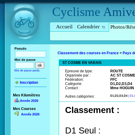
Cyclisme
Amive
Accueil
Calendrier
Photos/Résu
72
Pseudo
Classement des courses en France
>
Pays d
Mot de passe
ST COSME EN VARAIS
Mot de passe perdu
Epreuve de type:
ROUTE
Organisée par :
AC ST COSME
Fédération:
FFC
Inscription
Catégorie:
D1,D2,D3,D4
Contact :
Mme HOGUIN 
Mes Kilomètres
Autres catégories:
D1,D2,D3,D4
|
D1,
Année 2026
Classement :
Mes Courses
Année 2026
D1 Seul :