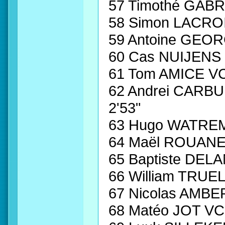
57 Timothé GAB
58 Simon LACRO
59 Antoine GEO
60 Cas NUIJEN
61 Tom AMICE V
62 Andrei CAR
2'53"
63 Hugo WATRE
64 Maël ROUANE
65 Baptiste DEL
66 William TRU
67 Nicolas AMB
68 Matéo JOT V