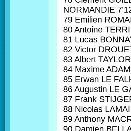
NORMANDIE 7'1
79 Emilien ROM
80 Antoine TERR
81 Lucas BONNA
82 Victor DROUE
83 Albert TAYLO
84 Maxime ADAM 
85 Erwan LE FA
86 Augustin LE
87 Frank STIJG
88 Nicolas LAMA
89 Anthony MAC
90 Damien BELL