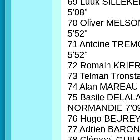
69 Luuk SILLE
5'08"
70 Oliver MEL
5'52"
71 Antoine TR
5'52"
72 Romain KRIER
73 Telman Trons
74 Alan MAREAU
75 Basile DEL
NORMANDIE 7'0
76 Hugo BEUREY 
77 Adrien BARO
78 Clément GU