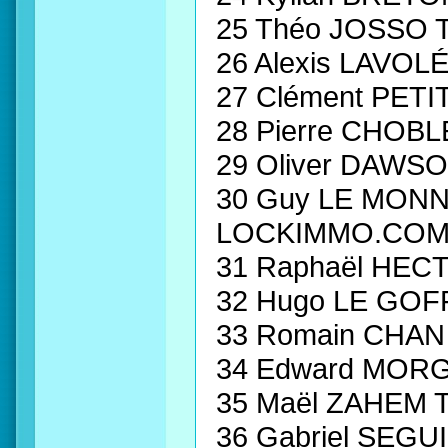
25 Théo JOSSO 
26 Alexis LAVO
27 Clément PETI
28 Pierre CHOB
29 Oliver DAW
30 Guy LE MON
LOCKIMMO.COM 
31 Raphaël HEC
32 Hugo LE GOF
33 Romain CHAN
34 Edward MOR
35 Maël ZAHEM
36 Gabriel SEG