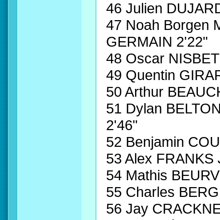
46 Julien DUJAR
47 Noah Borgen
GERMAIN 2'22"
48 Oscar NISBE
49 Quentin GIRA
50 Arthur BEAU
51 Dylan BELT
2'46"
52 Benjamin CO
53 Alex FRANKS
54 Mathis BEURV
55 Charles BER
56 Jay CRACKNE