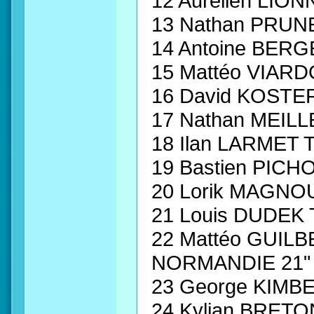
12 Aurélien LIO
13 Nathan PRUN
14 Antoine BER
15 Mattéo VIAR
16 David KOST
17 Nathan MEIL
18 Ilan LARMET
19 Bastien PIC
20 Lorik MAGN
21 Louis DUDEK 
22 Mattéo GUI
NORMANDIE 21"
23 George KIMB
24 Kylian BRET