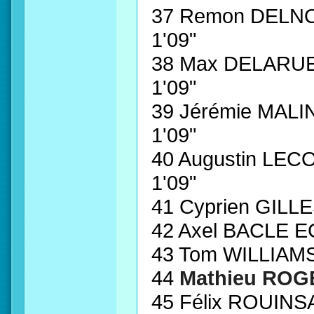
37 Remon DELN
1'09"
38 Max DELAR
1'09"
39 Jérémie MAL
1'09"
40 Augustin L
1'09"
41 Cyprien GILL
42 Axel BACLE E
43 Tom WILLIAM
44
Mathieu ROG
45 Félix ROUIN