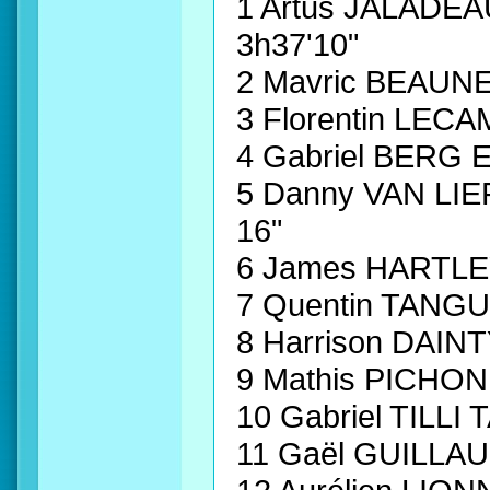
1 Artus JALADE
3h37'10"
2 Mavric BEAUN
3 Florentin LE
4 Gabriel BERG 
5 Danny VAN L
16"
6 James HARTL
7 Quentin TANG
8 Harrison DAI
9 Mathis PICHO
10 Gabriel TILL
11 Gaël GUILL