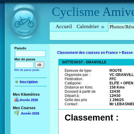
Cyclisme
Amive
Accueil
Calendrier
Photos/Résu
50
Pseudo
Classement des courses en France
>
Basse
Mot de passe
SOTTEVAST - GRANVILLE
Mot de passe perdu
Epreuve de type:
ROUTE
Organisée par :
VC GRANVILL
Fédération:
FFC
Inscription
Catégorie:
ELITE + OPEN 
Distance en Kms:
158 Kms
Dossard à partir de
11H30
Mes Kilomètres
Départ à:
12H30
Grille des prix
1 296/25
Année 2026
Contact :
Mr LEBASNIER 
Mes Courses
Année 2026
Classement :