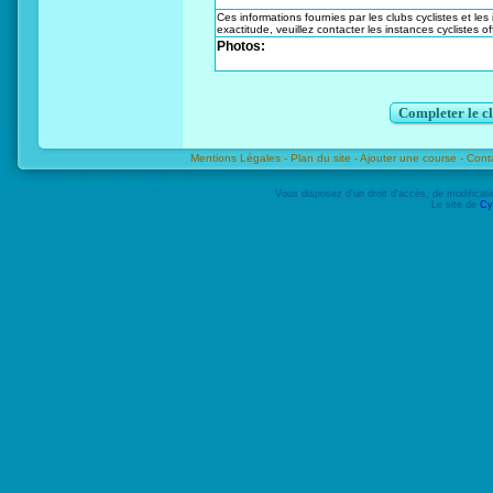
Ces informations fournies par les clubs cyclistes et les
exactitude, veuillez contacter les instances cyclistes off
Photos:
Completer le c
Mentions Légales -
Plan du site -
Ajouter une course -
Cont
Vous disposez d'un droit d'accès, de modifica
Le site de
Cy