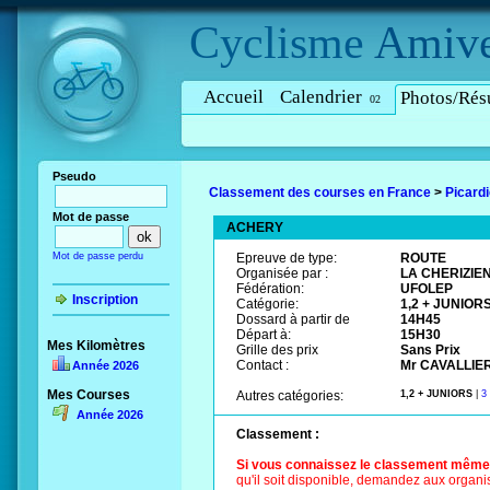
Cyclisme
Amive
Accueil
Calendrier
Photos/Résu
02
Pseudo
Classement des courses en France
>
Picard
Mot de passe
ACHERY
Mot de passe perdu
Epreuve de type:
ROUTE
Organisée par :
LA CHERIZI
Fédération:
UFOLEP
Inscription
Catégorie:
1,2 + JUNIOR
Dossard à partir de
14H45
Départ à:
15H30
Mes Kilomètres
Grille des prix
Sans Prix
Contact :
Mr CAVALLIER 
Année 2026
Mes Courses
Autres catégories:
1,2 + JUNIORS
|
3
Année 2026
Classement :
Si vous connaissez le classement même pa
qu'il soit disponible, demandez aux organis