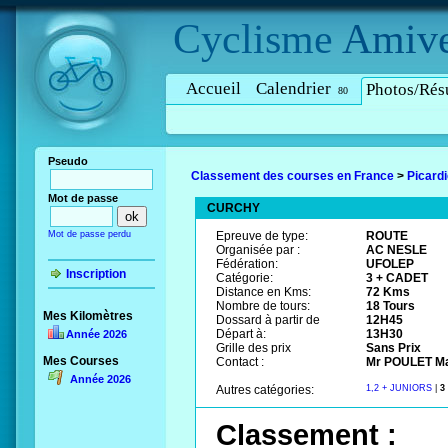
Cyclisme
Amive
Accueil
Calendrier
Photos/Résu
80
Pseudo
Classement des courses en France
>
Picard
Mot de passe
CURCHY
Mot de passe perdu
Epreuve de type:
ROUTE
Organisée par :
AC NESLE
Fédération:
UFOLEP
Inscription
Catégorie:
3 + CADET
Distance en Kms:
72 Kms
Nombre de tours:
18 Tours
Mes Kilomètres
Dossard à partir de
12H45
Départ à:
13H30
Année 2026
Grille des prix
Sans Prix
Mes Courses
Contact :
Mr POULET Mar
Année 2026
Autres catégories:
1,2 + JUNIORS
|
3
Classement :