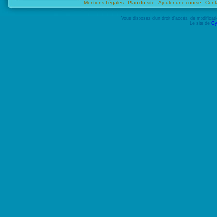
Mentions Légales -
Plan du site -
Ajouter une course -
Cont
Vous disposez d'un droit d'accès, de modifica
Le site de
Cy