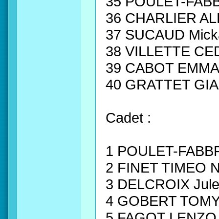
35 POULET-FAB
36 CHARLIER A
37 SUCAUD Mick
38 VILLETTE C
39 CABOT EMM
40 GRATTET GI
Cadet :
1 POULET-FABB
2 FINET TIMEO
3 DELCROIX Jul
4 GOBERT TOMY
5 FAGOT LENZO