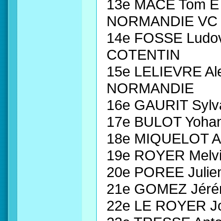
13e MACE Tom E
NORMANDIE VC
14e FOSSE Ludo
COTENTIN
15e LELIEVRE Al
NORMANDIE
16e GAURIT Sylv
17e BULOT Yoha
18e MIQUELOT Al
19e ROYER Melv
20e POREE Juli
21e GOMEZ Jéré
22e LE ROYER J