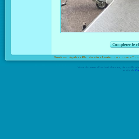
Completer le c
Mentions Légales -
Plan du site -
Ajouter une course -
Cont
Vous disposez d'un droit d'accès, de modifica
Le site de
Cy