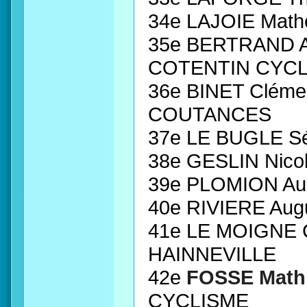
34e LAJOIE Math
35e BERTRAND A
COTENTIN CYC
36e BINET Cléme
COUTANCES
37e LE BUGLE Sé
38e GESLIN Nico
39e PLOMION Aur
40e RIVIERE Aug
41e LE MOIGNE 
HAINNEVILLE
42e
FOSSE Math
CYCLISME