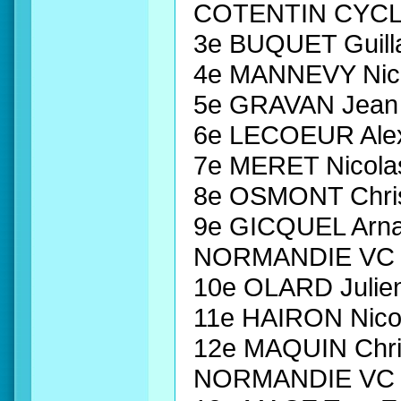
COTENTIN CYC
3e BUQUET Guil
4e MANNEVY Nic
5e GRAVAN Jean 
6e LECOEUR Ale
7e MERET Nicol
8e OSMONT Chri
9e GICQUEL Arn
NORMANDIE VC
10e OLARD Juli
11e HAIRON Nic
12e MAQUIN Chr
NORMANDIE VC