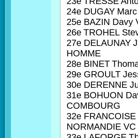
23e TRESSE Anto
24e DUGAY Marc
25e BAZIN Davy
26e TROHEL Stev
27e DELAUNAY J
HOMME
28e BINET Thom
29e GROULT Je
30e DERENNE Ju
31e BOHUON Dav
COMBOURG
32e FRANCOISE 
NORMANDIE VC
33e LAFORGE Th