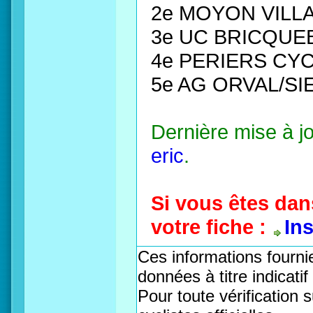
2e MOYON VILL
3e UC BRICQUE
4e PERIERS CYC
5e AG ORVAL/S
Dernière mise à j
eric
.
Si vous êtes dan
votre fiche :
In
Ces informations fournie
données à titre indicati
Pour toute vérification s