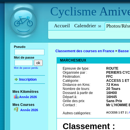
Cyclisme
Amive
Accueil
Calendrier
Photos/Résu
50
Pseudo
Classement des courses en France
>
Basse
Mot de passe
MARCHESIEUX
Mot de passe perdu
Epreuve de type:
ROUTE
Organisée par :
PERIERS CYC
Fédération:
FFC
Inscription
Catégorie:
ACCESS 1 ET
Distance en Kms:
72 Kms
Nombre de tours:
20 Tours
Mes Kilomètres
Dossard à partir de
16H00
Départ à:
16H45
Année 2026
Grille des prix
Sans Prix
Mes Courses
Contact :
Mr L'HOMME Er
Année 2026
Autres catégories:
ACCESS 1 ET 2
|
Classement :