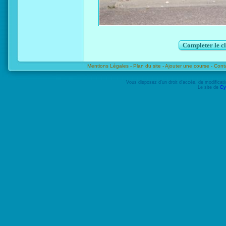
Completer le c
Mentions Légales -
Plan du site -
Ajouter une course -
Cont
Vous disposez d'un droit d'accès, de modifica
Le site de
Cy