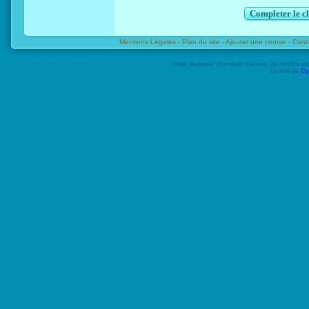
Completer le c
Mentions Légales -
Plan du site -
Ajouter une course -
Cont
Vous disposez d'un droit d'accès, de modifica
Le site de
Cy