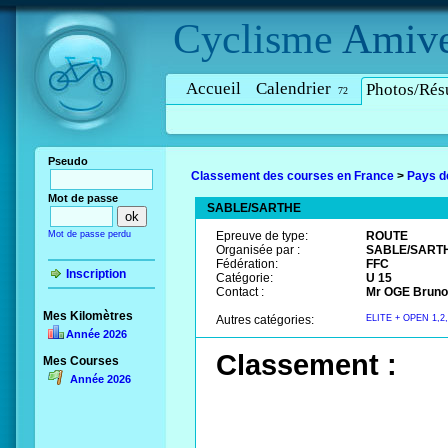
Cyclisme
Amive
Accueil
Calendrier
Photos/Résu
72
Pseudo
Classement des courses en France
>
Pays d
Mot de passe
SABLE/SARTHE
Mot de passe perdu
Epreuve de type:
ROUTE
Organisée par :
SABLE/SARTH
Fédération:
FFC
Inscription
Catégorie:
U 15
Contact :
Mr OGE Bruno 
Mes Kilomètres
Autres catégories:
ELITE + OPEN 1,2
Année 2026
Classement :
Mes Courses
Année 2026