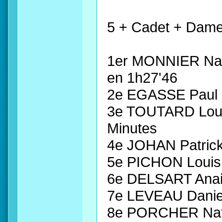
5 + Cadet + Dame
1er MONNIER Nat
en 1h27'46
2e EGASSE Paul 
3e TOUTARD Loui
Minutes
4e JOHAN Patri
5e PICHON Louis
6e DELSART Ana
7e LEVEAU Dani
8e PORCHER Nat