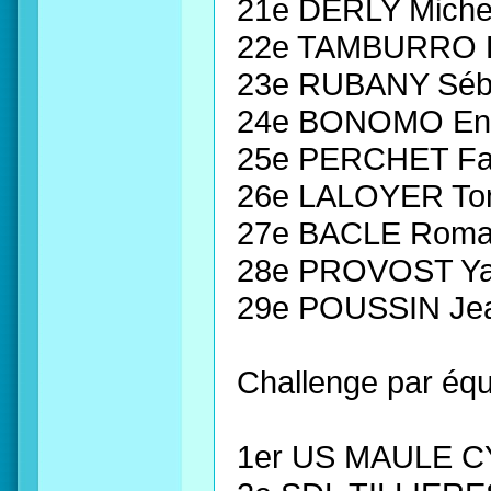
21e DERLY Miche
22e TAMBURRO R
23e RUBANY Séb
24e BONOMO Enz
25e PERCHET Fa
26e LALOYER Ton
27e BACLE Roma
28e PROVOST Ya
29e POUSSIN Je
Challenge par équ
1er US MAULE C