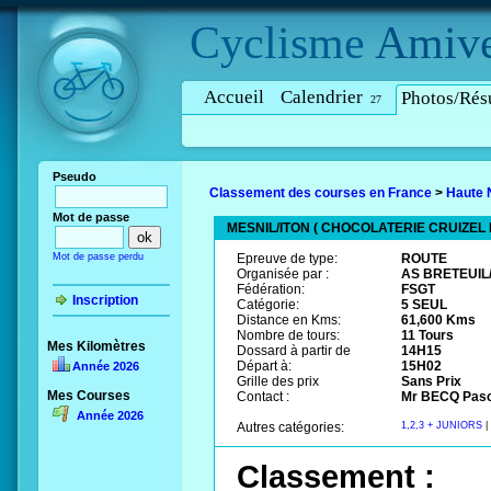
Cyclisme
Amive
Accueil
Calendrier
Photos/Résu
27
Pseudo
Classement des courses en France
>
Haute 
Mot de passe
MESNIL/ITON ( CHOCOLATERIE CRUIZEL
Mot de passe perdu
Epreuve de type:
ROUTE
Organisée par :
AS BRETEUIL
Fédération:
FSGT
Inscription
Catégorie:
5 SEUL
Distance en Kms:
61,600 Kms
Nombre de tours:
11 Tours
Mes Kilomètres
Dossard à partir de
14H15
Départ à:
15H02
Année 2026
Grille des prix
Sans Prix
Mes Courses
Contact :
Mr BECQ Pasca
Année 2026
Autres catégories:
1,2,3 + JUNIORS
|
Classement :