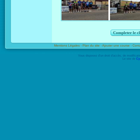
Completer le c
Mentions Légales -
Plan du site -
Ajouter une course -
Cont
Vous disposez d'un droit d'accès, de modifica
Le site de
Cy