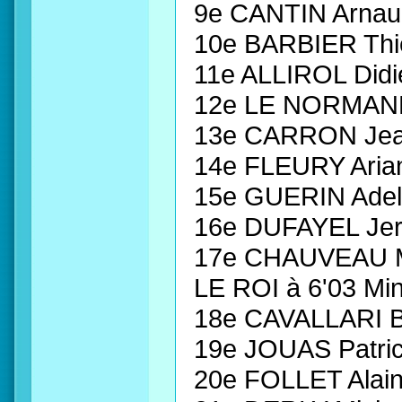
9e CANTIN Arna
10e BARBIER Thi
11e ALLIROL Di
12e LE NORMAND
13e CARRON Je
14e FLEURY Aria
15e GUERIN Adel
16e DUFAYEL Jer
17e CHAUVEAU M
LE ROI à 6'03 Mi
18e CAVALLARI 
19e JOUAS Patri
20e FOLLET Alai