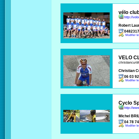
vélo club
http://velo
Robert Lau
048231
Modifier l
VELO C
christiancurt
Christian Cu
06 03 92
Modifier l
Cyclo Sp
http://ww
Michel BR
04 78 74
Modifier l