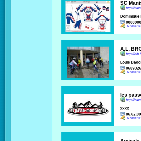
SC Mani
http://ww
Dominique 
000000
Modifier l
A.L. BR
http://alb.
Louis Bado
068932
Modifier l
les pas
http://w
xxxx
06.62.00
Modifier l
Amicale 