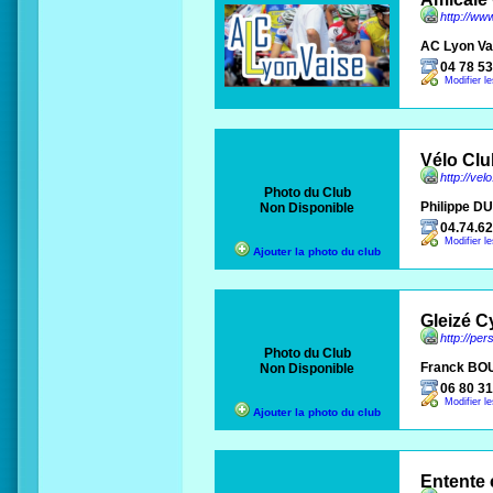
http://www
AC Lyon Va
04 78 53
Modifier l
Vélo Clu
http://velo
Photo du Club
Philippe 
Non Disponible
04.74.62
Modifier l
Ajouter la photo du club
Gleizé C
http://per
Photo du Club
Franck BO
Non Disponible
06 80 31
Modifier l
Ajouter la photo du club
Entente 