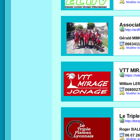
Modifier l
Associa
http://ac
Gérald MI
066341
Modifier l
VTT MI
https://si
William LE
068002
Modifier l
Le Tripl
http://letri
Roger BAL
06 07 26
Modifier l