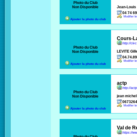
Photo du Club
Non Disponible
Jean-Loui
04 74 69
Modifier l
Ajouter la photo du club
Cours-La
http://clvc
Photo du Club
LEVITE Gill
Non Disponible
04.74.89
Modifier l
Ajouter la photo du club
actp
http://actp
Photo du Club
jean miche
Non Disponible
0673264
Modifier l
Ajouter la photo du club
Val de R
https://w
Photo du Club