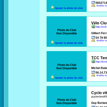
060271
Modifier l
Ajouter la photo du club
Vélo Clu
http://vclv
Photo du Club
Gilbert Ferr
Non Disponible
04 78 80
Modifier l
Ajouter la photo du club
TCC Ter
http://tcct
Photo du Club
Michel Rab
Non Disponible
06.14.73
Modifier l
Ajouter la photo du club
Cyclo vt
guyberland69
Photo du Club
Guy Berlan
Non Disponible