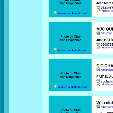
Jean Marc G
Non Disponible
063145
Modifier l
Ajouter la photo du club
MJC QUI
http://mjc
Photo du Club
Jean HATT
Non Disponible
0608755
Modifier l
Ajouter la photo du club
C.O CH
https://w
Photo du Club
RAFAËL AL
Non Disponible
cochand
Modifier l
Ajouter la photo du club
Vélo clu
http://vch
Photo du Club