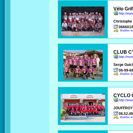
Vélo Gri
http://ww
Christophe
066601
Modifier l
CLUB C
http://mo
Serge Guic
06-99-6
Modifier l
CYCLO 
http://w
JOUFFROY
06.52.49
Modifier l