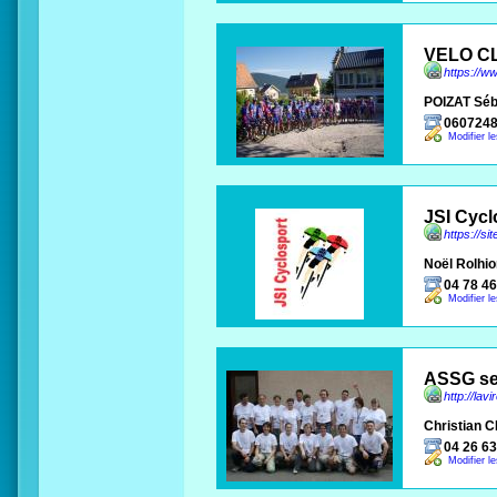
VELO C
https://w
POIZAT Séb
060724
Modifier l
JSI Cycl
https://si
Noël Rolhio
04 78 46
Modifier l
ASSG se
http://lav
Christian 
04 26 63
Modifier l