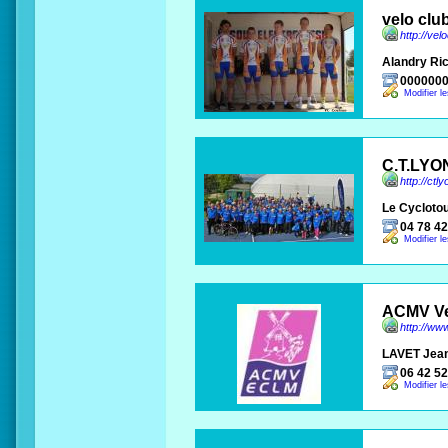
velo clu
http://vel
Alandry Ri
000000
Modifier l
C.T.LYO
http://ctly
Le Cyclotou
04 78 42
Modifier l
ACMV Ve
http://ww
LAVET Jea
06 42 52
Modifier l