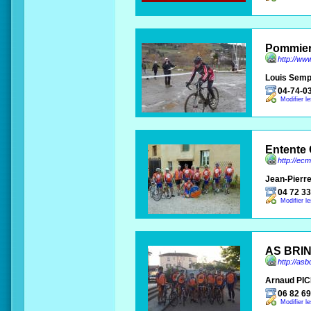
Pommier
http://ww
Louis Sem
04-74-0
Modifier l
Entente 
http://ec
Jean-Pierre
04 72 33
Modifier l
AS BRI
http://as
Arnaud PI
06 82 69
Modifier l