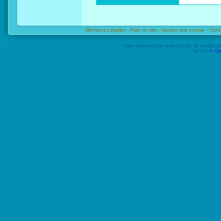
Mentions Légales -
Plan du site -
Ajouter une course -
Cont
Vous disposez d'un droit d'accès, de modifica
Le site de
Cy