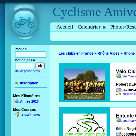
Cyclisme
Amive
Accueil
Calendrier
Photos/Résu
69
Pseudo
Les clubs en France
>
Rhône Alpes
>
Rhone
Mot de passe
Vélo-Clu
Mot de passe perdu
http://ww
Inscription
Robert DE
047805
Modifier l
Mes Kilomètres
Année 2026
Mes Courses
Année 2026
Entente 
http://ww
Gilles Negr
060309