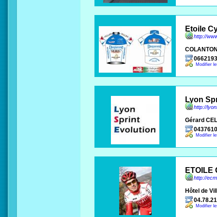
Etoile C
http://ww
COLANTON
066219
Modifier l
Lyon Spr
http://lyo
Gérard CE
0437610
Modifier l
ETOILE
http://ecm
Hôtel de Vil
04.78.21
Modifier l