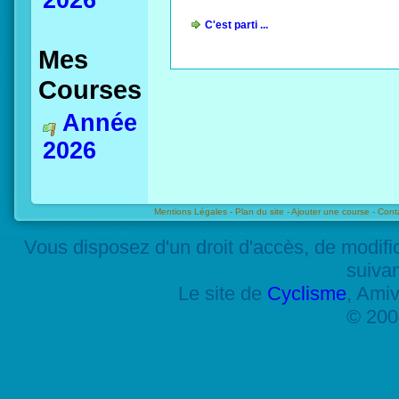
2026
C'est parti ...
Mes
Courses
Année
2026
Mentions Légales -
Plan du site -
Ajouter une course -
Cont
Vous disposez d'un droit d'accès, de modif
suiva
Le site de
Cyclisme
, Amiv
© 200