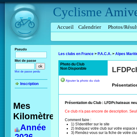
Cyclisme
Amive
Accueil
Calendrier
Photos/Résul
Pseudo
Les clubs en France
>
P.A.C.A.
>
Alpes Marit
Mot de passe
Photo du Club
LFDPch
Non Disponible
Mot de passe perdu
Ajouter la photo du club
Inscription
Présentatio
Mes
Présentation du Club : LFDPchateaux neu
Ce club n'a pas encore de description. Seu
Kilomètres
Comment faire :
1) S'identifier sur le site
Année
2) Indiquez votre club sur votre espac
3) Rendez-vous sur la fiche de votre cl