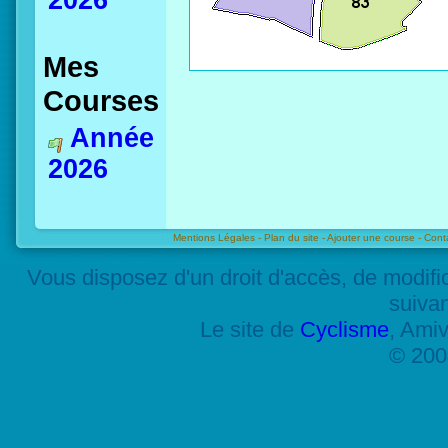
2026
Mes
Courses
Année
2026
Mentions Légales -
Plan du site -
Ajouter une course -
Cont
Vous disposez d'un droit d'accès, de modif
suiva
Le site de
Cyclisme
, Amiv
© 200