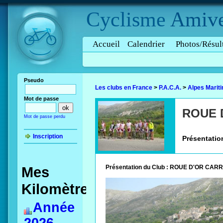
Cyclisme
Amive
Accueil
Calendrier
Photos/Résul
Pseudo
Les clubs en France
>
P.A.C.A.
>
Alpes Marit
Mot de passe
ROUE 
Mot de passe perdu
Inscription
Présentatio
Mes
Présentation du Club : ROUE D'OR CAR
Kilomètres
Année