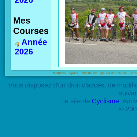
2026
Mes
Courses
Année
2026
Mentions Légales -
Plan du site -
Ajouter une course -
Cont
Vous disposez d'un droit d'accès, de modif
suiva
Le site de
Cyclisme
, Amiv
© 200