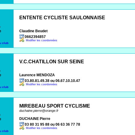
ENTENTE CYCLISTE SAULONNAISE
b
e
Claudine Beudet
0662394857
Modifier les coordonnées
u club
V.C.CHATILLON SUR SEINE
b
e
Laurence MENDOZA
03.80.81.49.38 ou 06.67.10.10.47
Modifier les coordonnées
u club
MIREBEAU SPORT CYCLISME
duchaine.pierre@orange.fr
b
DUCHAINE Pierre
e
03 80 31 95 88 ou 06 63 36 77 78
Modifier les coordonnées
u club