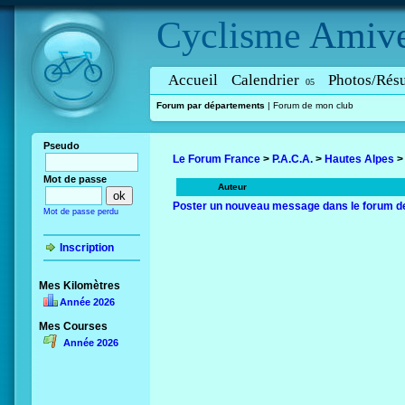
Cyclisme
Amive
Accueil
Calendrier
Photos/Résu
05
Forum par départements
|
Forum de mon club
Pseudo
Le Forum France
>
P.A.C.A.
>
Hautes Alpes
>
Mot de passe
Auteur
Poster un nouveau message dans le forum d
Mot de passe perdu
Inscription
Mes Kilomètres
Année 2026
Mes Courses
Année 2026