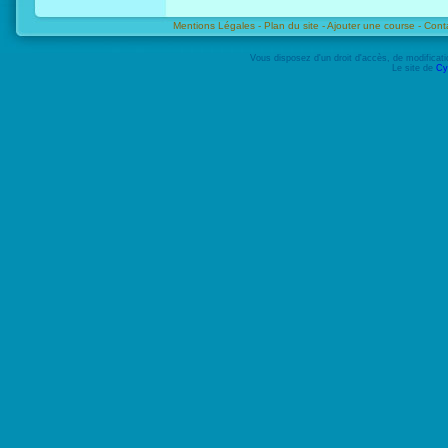
Mentions Légales -
Plan du site -
Ajouter une course -
Cont
Vous disposez d'un droit d'accès, de modifica
Le site de
Cy