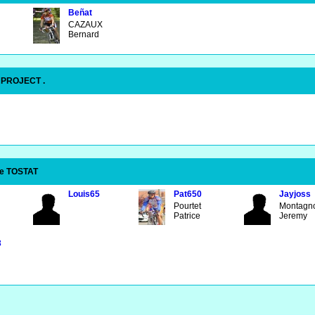
Beñat
CAZAUX
Bernard
 PROJECT .
de TOSTAT
Louis65
Pat650
Jayjoss
Pourtet
Montagn
Patrice
Jeremy
3