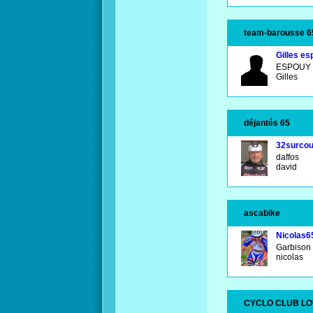
team-barousse 6
Gilles es
ESPOUY
Gilles
déjantés 65
32surcou
daffos
david
ascabike
Nicolas6
Garbison
nicolas
CYCLO CLUB L