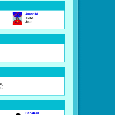
Jeankiki
Kiebel
Jean
AU
IC
Babatrail