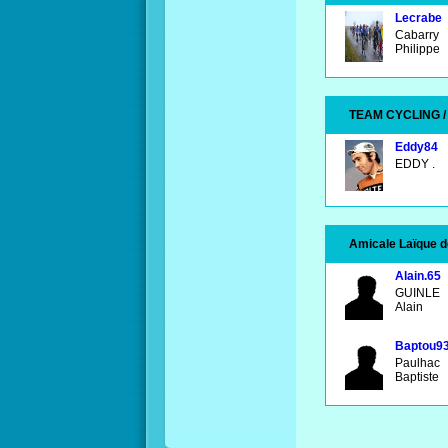
Lecrabe
Cabarry
Philippe
TEAM CYCLING /
Eddy84
EDDY .
Amicale Laïque 
Alain.65
GUINLE
Alain
Baptou9
Paulhac
Baptiste