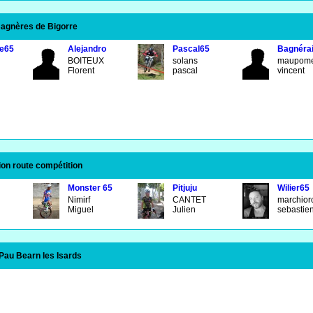
Bagnères de Bigorre
e65
Alejandro
Pascal65
Bagnéra
BOITEUX
solans
maupom
Florent
pascal
vincent
on route compétition
Monster 65
Pitjuju
Wilier65
Nimirf
CANTET
marchio
Miguel
Julien
sebastie
Pau Bearn les Isards