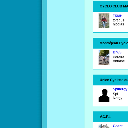
CYCLO CLUB M
Tigue
tortigue
nicolas
Montréjeau Cyclo
Bh65
Pereira
Antoine
Union Cycliste d
Spinergy
Spi
Nergy
V.C.P.L
Geant