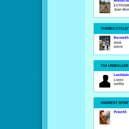
Montecou
ESTRAM
Jean-Ber
TARBES CYCLIS
Bernis65
dolié
pierre
TSA UNIBALLER
Laetitialo
Lopez
laetitia
ANDREST SPORT
Peter65