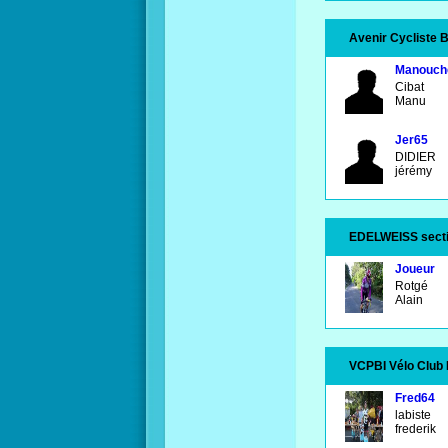
Avenir Cycliste 
Manouch
Cibat
Manu
Jer65
DIDIER
jérémy
EDELWEISS secti
Joueur
Rotgé
Alain
VCPBI Vélo Club 
Fred64
labiste
frederik