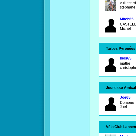
vuillecar
stephan
Mitch65
CASTEL
Michel
Tarbes Pyrenées
Ibos65
mathe
christop
Jeunesse Amicale
Joe65
Domené
Joel
Vélo Club Lanne