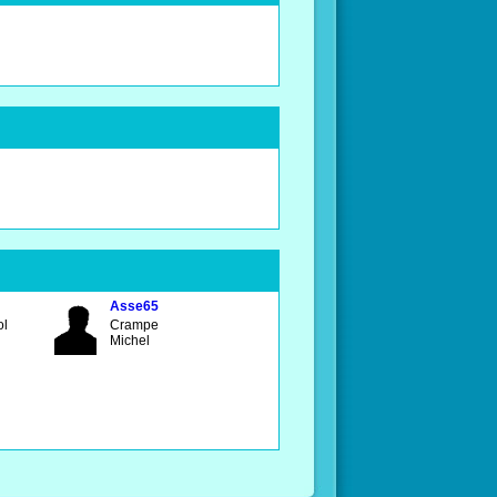
Asse65
ol
Crampe
Michel