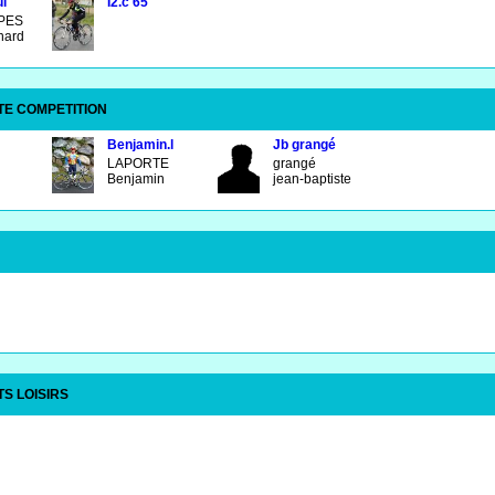
l
I2.c 65
PES
nard
TE COMPETITION
Benjamin.l
Jb grangé
LAPORTE
grangé
Benjamin
jean-baptiste
S LOISIRS