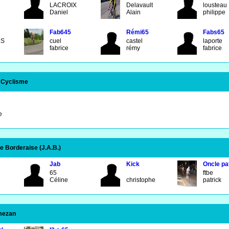
d
LACROIX
Delavault
lousteau
e
Daniel
Alain
philippe
Fab645
Rémi65
Fabs65
LS
cuel
castel
laporte
fabrice
rémy
fabrice
 Cyclisme
he
 Borderaise (J.A.B.)
Jab
Kick
Oncle pa
65
ftbe
Céline
christophe
patrick
mezan