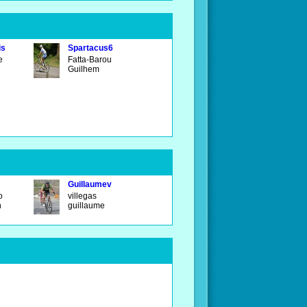
is
Spartacus6
e
Fatta-Barou
Guilhem
Guillaumev
ro
villegas
n
guillaume