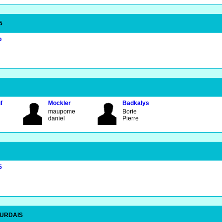
5
p
f
Mockler
Badkalys
maupome
Borie
daniel
Pierre
5
OURDAIS