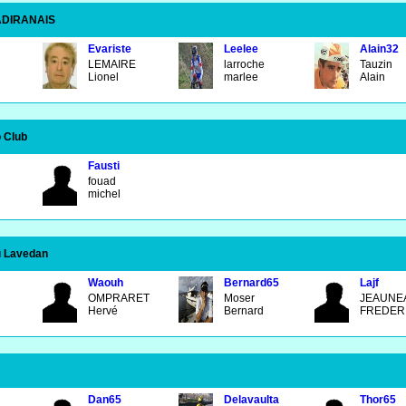
ADIRANAIS
Evariste
Leelee
Alain32
LEMAIRE
larroche
Tauzin
Lionel
marlee
Alain
 Club
Fausti
fouad
michel
u Lavedan
Waouh
Bernard65
Lajf
OMPRARET
Moser
JEAUNE
Hervé
Bernard
FREDER
Dan65
Delavaulta
Thor65