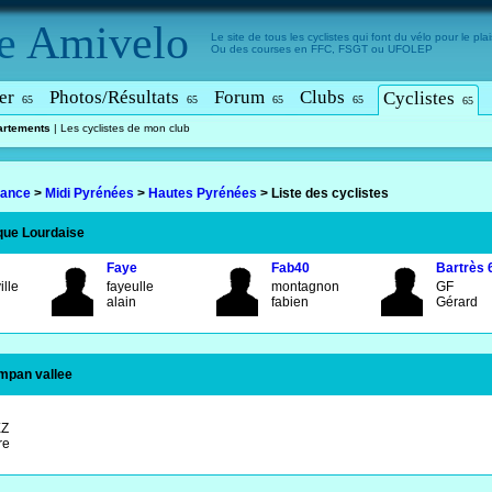
e
Amivelo
Le site de tous les cyclistes qui font du vélo pour le plais
Ou des courses en FFC, FSGT ou UFOLEP
er
Photos/Résultats
Forum
Clubs
Cyclistes
65
65
65
65
65
artements
|
Les cyclistes de mon club
rance
>
Midi Pyrénées
>
Hautes Pyrénées
>
Liste des cyclistes
que Lourdaise
Faye
Fab40
Bartrès 
ille
fayeulle
montagnon
GF
alain
fabien
Gérard
ampan vallee
EZ
rre