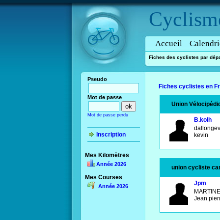
Cyclism
Accueil
Calendri
Fiches des cyclistes par dép
Pseudo
Fiches cyclistes en F
Mot de passe
Union Vélocipédi
Mot de passe perdu
B.kolh
dallongev
Inscription
kevin
Mes Kilomètres
Année 2026
union cycliste c
Mes Courses
Jpm
Année 2026
MARTIN
Jean pie