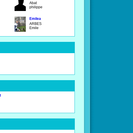
Abat
philippe
Emilea
ARBES
Emile
t