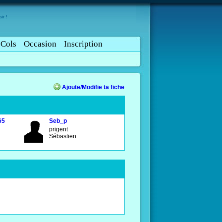
ir !
Cols
Occasion
Inscription
Ajoute/Modifie ta fiche
65
Seb_p
prigent
Sébastien