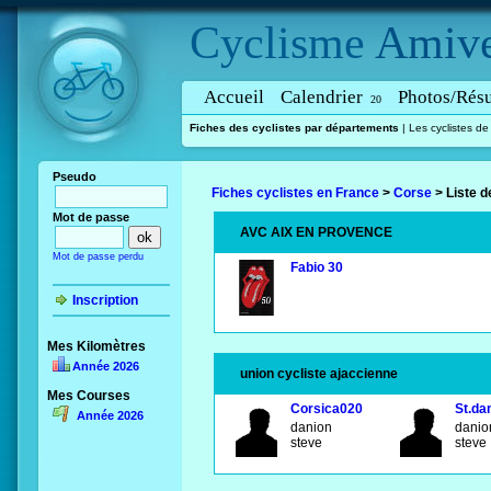
Cyclisme
Amive
Accueil
Calendrier
Photos/Résu
20
Fiches des cyclistes par départements
|
Les cyclistes d
Pseudo
Fiches cyclistes en France
>
Corse
>
Liste d
Mot de passe
AVC AIX EN PROVENCE
Mot de passe perdu
Fabio 30
Inscription
Mes Kilomètres
Année 2026
union cycliste ajaccienne
Mes Courses
Corsica020
St.da
Année 2026
danion
dani
steve
steve