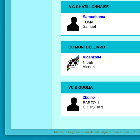
A C CHATILLONNAISE
Samueltoma
TOMA
Samuel
CC MONTBELLIARD
Vicenzo84
Nibali
Vicenzo
VC BIGUGLIA
2bgino
BARTOLI
CHRISTIAN
Mentions Légales -
Plan du site -
Ajouter une course -
Cont