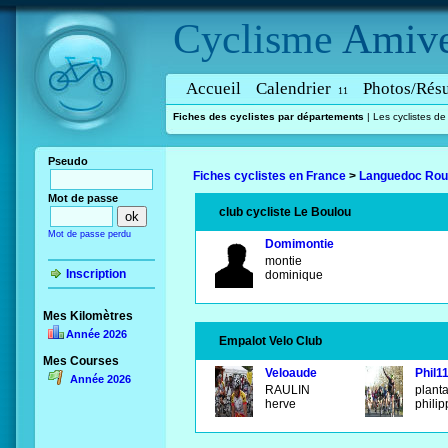
Cyclisme
Amive
Accueil
Calendrier
Photos/Résu
11
Fiches des cyclistes par départements
|
Les cyclistes d
Pseudo
Fiches cyclistes en France
>
Languedoc Rous
Mot de passe
club cycliste Le Boulou
Mot de passe perdu
Domimontie
montie
Inscription
dominique
Mes Kilomètres
Année 2026
Empalot Velo Club
Mes Courses
Veloaude
Phil1
Année 2026
RAULIN
plant
herve
phili