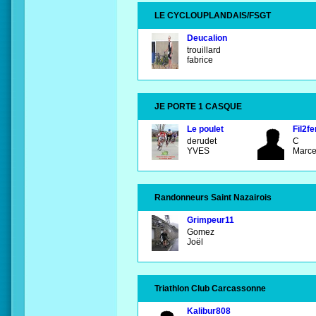
LE CYCLOUPLANDAIS/FSGT
Deucalion
trouillard
fabrice
JE PORTE 1 CASQUE
Le poulet
Fil2fe
derudet
C
YVES
Marc
Randonneurs Saint Nazairois
Grimpeur11
Gomez
Joël
Triathlon Club Carcassonne
Kalibur808