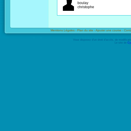
boulay
christophe
Mentions Légales -
Plan du site -
Ajouter une course -
Cont
Vous disposez d'un droit d'accès, de modifica
Le site de
Cy