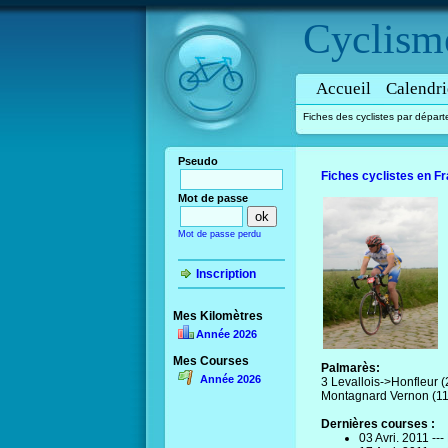
Cyclism
Accueil
Calendri
Fiches des cyclistes par dépar
Pseudo
Fiches cyclistes en F
Mot de passe
Mot de passe perdu
Inscription
Mes Kilomètres
Année 2026
Mes Courses
Palmarès:
Année 2026
3 Levallois->Honfleur
Montagnard Vernon (110
Dernières courses :
03 Avri. 2011 ---