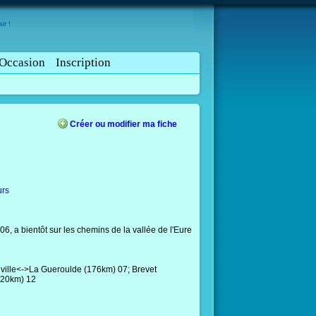
ir !
Occasion
Inscription
Créer ou modifier ma fiche
urs
, a bientôt sur les chemins de la vallée de l'Eure
ille<->La Gueroulde (176km) 07; Brevet
120km) 12