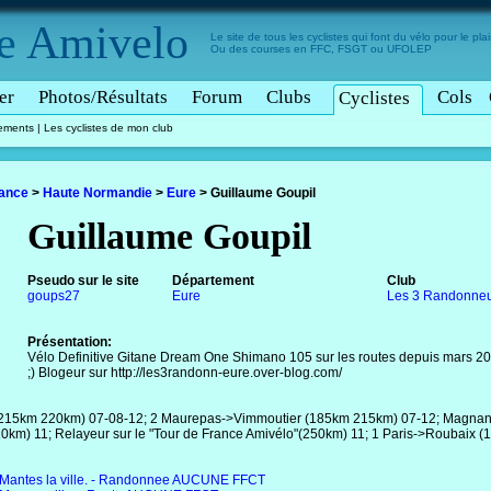
e
Amivelo
Le site de tous les cyclistes qui font du vélo pour le plais
Ou des courses en FFC, FSGT ou UFOLEP
er
Photos/Résultats
Forum
Clubs
Cols
Cyclistes
tements
|
Les cyclistes de mon club
rance
>
Haute Normandie
>
Eure
>
Guillaume Goupil
Guillaume Goupil
Pseudo sur le site
Département
Club
goups27
Eure
Les 3 Randonne
Présentation:
Vélo Definitive Gitane Dream One Shimano 105 sur les routes depuis mars 2006
;) Blogeur sur http://les3randonn-eure.over-blog.com/
 (215km 220km) 07-08-12; 2 Maurepas->Vimmoutier (185km 215km) 07-12; Magnanv
km) 11; Relayeur sur le "Tour de France Amivélo"(250km) 11; 1 Paris->Roubaix (
Mantes la ville. - Randonnee AUCUNE FFCT