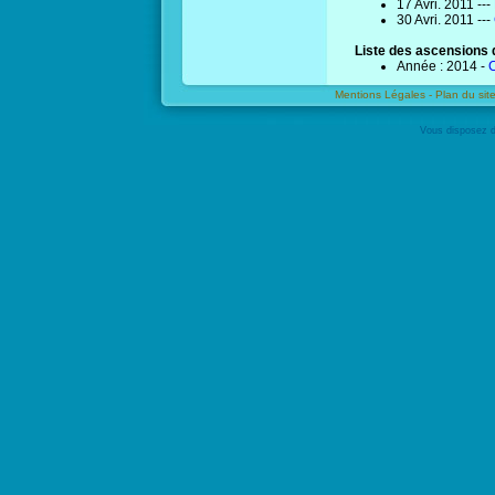
17 Avri. 2011 ---
30 Avri. 2011 ---
Liste des ascensions d
Année : 2014 -
C
Mentions Légales -
Plan du site
Vous disposez d