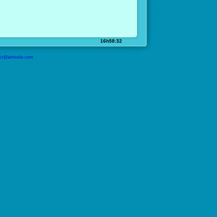
16h58:32
ct@amivelo.com