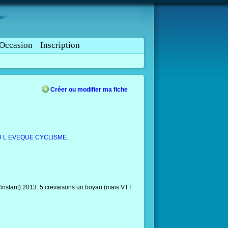
ir !
Occasion
Inscription
Créer ou modifier ma fiche
U L EVEQUE CYCLISME.
'instant) 2013: 5 crevaisons un boyau (mais VTT