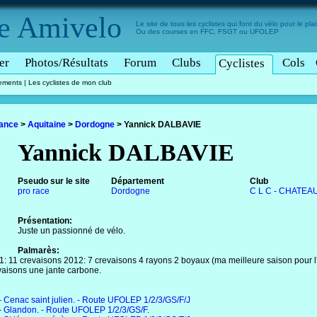
e
Amivelo
Le site de tous les cyclistes qui font du vélo pour le plais
Ou des courses en FFC, FSGT ou UFOLEP
er
Photos/Résultats
Forum
Clubs
Cols
Cyclistes
tements
|
Les cyclistes de mon club
rance
>
Aquitaine
>
Dordogne
>
Yannick DALBAVIE
Yannick DALBAVIE
Pseudo sur le site
Département
Club
pro race
Dordogne
C L C - CHATEA
Présentation:
Juste un passionné de vélo.
Palmarès:
1: 11 crevaisons 2012: 7 crevaisons 4 rayons 2 boyaux (ma meilleure saison pour l
vaisons une jante carbone.
-
Cenac saint julien. - Route UFOLEP 1/2/3/GS/F/J
-
Glandon. - Route UFOLEP 1/2/3/GS/F.