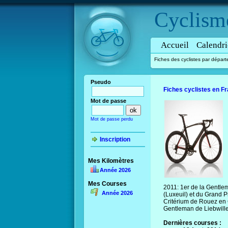
Cyclism
Accueil
Calendri
Fiches des cyclistes par dépar
Pseudo
Fiches cyclistes en F
Mot de passe
Mot de passe perdu
Inscription
Mes Kilomètres
Année 2026
Mes Courses
2011: 1er de la Gentl
Année 2026
(Luxeuil) et du Grand 
Critérium de Rouez e
Gentleman de Liebwille
Dernières courses :