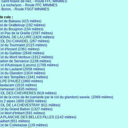
-
Saint hilaire de riez. - Route FFC MINIMES
-
La roche/yon. - Route FFC MINIMES
-
Boron. - Route FSGT MINIMES
e cols :
ol de Babaou (415 mètres)
ol de Gratteloup (192 mètres)
ol du Bougnon (154 mètres)
ol Pas de la Graille (1597 mètres)
SIGNAL DE LA LURE (1826 mètres)
COL DU CANADEL (267 mètres)
ol du Tourmalet (2115 mètres)
ol d'Izoard (2361 mètres)
ol du Galibier (2646 mètres)
ol du Mont Ventoux (1912 mètres)
allon de Servance (1158 mètres)
ol d'Aubisque (Laruns) (1709 mètres)
ol du Lautaret (2058 mètres)
ol du Glandon (1924 mètres)
ol des Tempêtes (1841 mètres)
LPE D'HUEZ (1860 mètres)
Hautacam (1616 mètres)
ramassel (1635 mètres)
COL DES CHEVRERES (919 mètres)
ol de la croix de fer.(variante par le col du glandon) savoie. (2068 mètres)
es 2 alpes 1800 (1800 mètres)
COL DE LA CHEVESTRAY (611 mètres)
ol du Grand Ballon (1327 mètres)
ol Mort d'Imbert (591 mètres)
LA PLANCHE DES BELLES FILLES (1142 mètres)
albert (651 mètres)
ol de Collebasse (129 mètres)