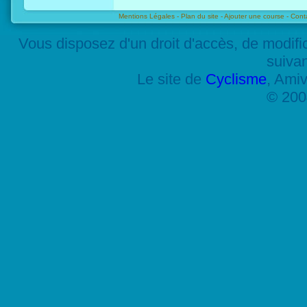
Mentions Légales -
Plan du site -
Ajouter une course -
Cont
Vous disposez d'un droit d'accès, de modif
suiva
Le site de
Cyclisme
, Amiv
© 200