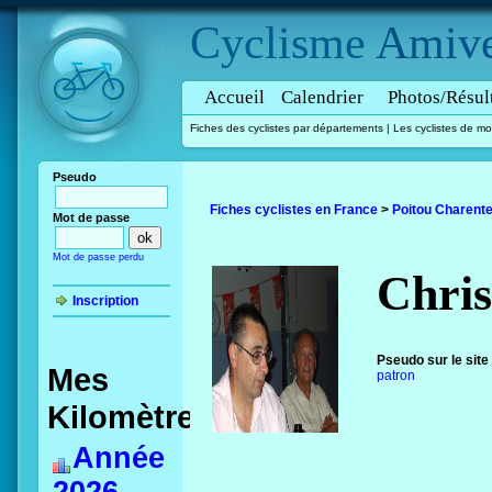
Cyclisme
Amive
Accueil
Calendrier
Photos/Résul
Fiches des cyclistes par départements
|
Les cyclistes de mo
Pseudo
Fiches cyclistes en France
>
Poitou Charent
Mot de passe
Mot de passe perdu
Chri
Inscription
Pseudo sur le site
Mes
patron
Kilomètres
Année