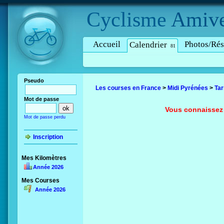
Cyclisme
Amive
Accueil
Photos/Rés
Calendrier
81
Pseudo
Les courses en France
>
Midi Pyrénées
>
Tar
Mot de passe
Vous connaissez 
Mot de passe perdu
Inscription
Mes Kilomètres
Année 2026
Mes Courses
Année 2026