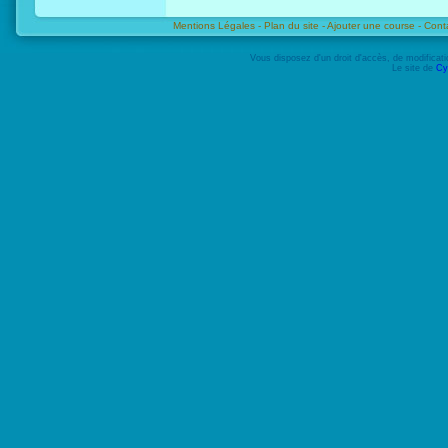
Mentions Légales -
Plan du site -
Ajouter une course -
Cont
Vous disposez d'un droit d'accès, de modifica
Le site de
Cy