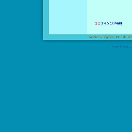
1
2
3
4
5
Suivant
Mentions Légales -
Plan du site
Vous disposez d