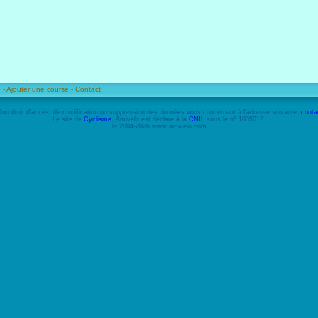
 -
Ajouter une course -
Contact
'un droit d'accès, de modification ou suppression des données vous concernant à l'adresse suivante:
conta
Le site de
Cyclisme
, Amivelo est déclaré à la
CNIL
sous le n° 1035012.
© 2004-2026 www.amivelo.com