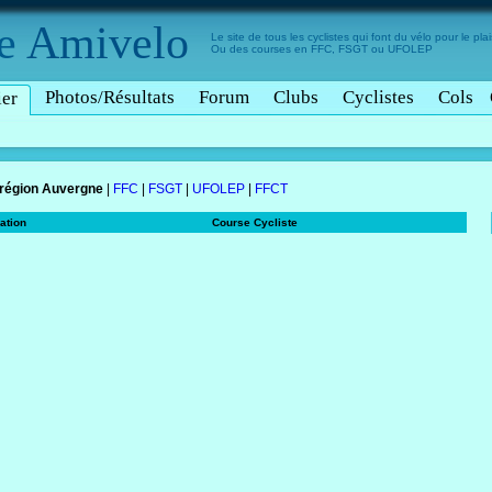
e
Amivelo
Le site de tous les cyclistes qui font du vélo pour le plais
Ou des courses en FFC, FSGT ou UFOLEP
Photos/Résultats
Forum
Clubs
Cyclistes
Cols
ier
 région Auvergne
|
FFC
|
FSGT
|
UFOLEP
|
FFCT
ation
Course Cycliste