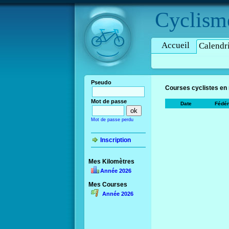
Cyclism
Accueil
Calendr
Pseudo
Courses cyclistes en
Mot de passe
Date
Fédér
Mot de passe perdu
Inscription
Mes Kilomètres
Année 2026
Mes Courses
Année 2026