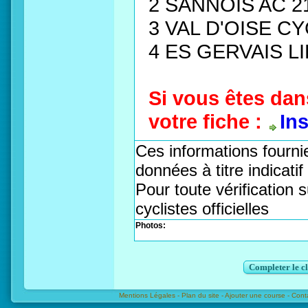
2 SANNOIS AC 2
3 VAL D'OISE C
4 ES GERVAIS LI
Si vous êtes dan
votre fiche :
In
Ces informations fournie
données à titre indicati
Pour toute vérification s
cyclistes officielles
Photos:
Completer le c
Mentions Légales -
Plan du site -
Ajouter une course -
Cont