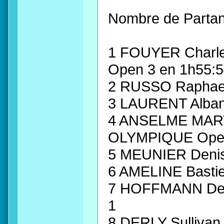
Nombre de Partan
1 FOUYER Charl
Open 3 en 1h55:
2 RUSSO Raphae
3 LAURENT Alba
4 ANSELME MART
OLYMPIQUE Ope
5 MEUNIER Deni
6 AMELINE Bast
7 HOFFMANN Den
1
8 DERLY Sulliv