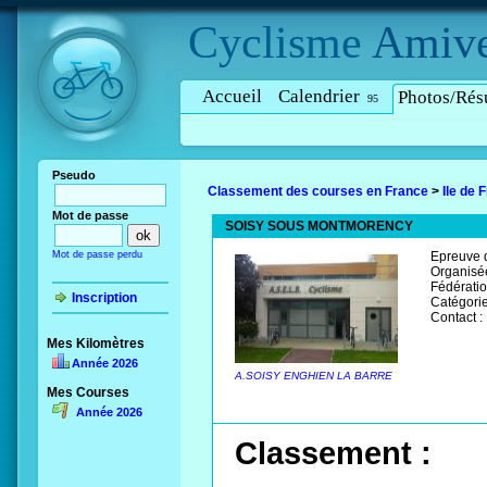
Cyclisme
Amive
Accueil
Calendrier
Photos/Résu
95
Pseudo
Classement des courses en France
>
Ile de 
Mot de passe
SOISY SOUS MONTMORENCY
Mot de passe perdu
Epreuve d
Organisée
Fédératio
Inscription
Catégorie
Contact :
Mes Kilomètres
Année 2026
A.SOISY ENGHIEN LA BARRE
Mes Courses
Année 2026
Classement :