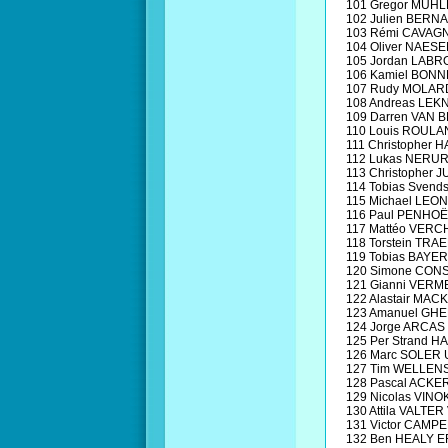
101 Gregor MÜH
102 Julien BERN
103 Rémi CAVAG
104 Oliver NAE
105 Jordan LAB
106 Kamiel BON
107 Rudy MOLAR
108 Andreas LEK
109 Darren VAN 
110 Louis ROUL
111 Christopher
112 Lukas NERU
113 Christopher
114 Tobias Sven
115 Michael LEO
116 Paul PENHO
117 Mattéo VER
118 Torstein TR
119 Tobias BAYE
120 Simone CONS
121 Gianni VER
122 Alastair MA
123 Amanuel GHE
124 Jorge ARCAS
125 Per Strand H
126 Marc SOLER 
127 Tim WELLENS
128 Pascal ACKE
129 Nicolas VIN
130 Attila VALTER
131 Victor CAMP
132 Ben HEALY E