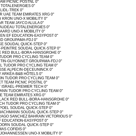
AM PICNIC POSTNL 0"
R TOTALENERGIES 0"
 LIDL-TREK 0"
AR UAE TEAM EMIRATES XRG 0"
tz KRON UNO-X MOBILITY 0"
AR TEAM JAYCO ALULA 0"
GAUDEAU TOTALENERGIES 0"
AARD UNO-X MOBILITY 0"
GREN EF EDUCATION-EASYPOST 0"
AND GROUPAMA-FDJ 0"
KE SOUDAL QUICK-STEP 0"
ET-PEINTRE SOUDAL QUICK-STEP 0"
JKE RED BULL-BORA-HANSGROHE 0"
 TUDOR PRO CYCLING TEAM 0"
ARTIN-GUYONNET GROUPAMA-FDJ 0"
EL TUDOR PRO CYCLING TEAM 0"
ISSE ALPECIN-DECEUNINCK 0"
RY ARKÉA-B&B HÔTELS 0"
SON TUDOR PRO CYCLING TEAM 0"
T TEAM PICNIC POSTNL 0"
T ISRAEL-PREMIER TECH 0"
MANN TUDOR PRO CYCLING TEAM 0"
UAE TEAM EMIRATES XRG 0"
-BLACK RED BULL-BORA-HANSGROHE 0"
SCH TUDOR PRO CYCLING TEAM 0"
POEL SOUDAL QUICK-STEP 0"
SCHACHMANN SOUDAL QUICK-STEP 0"
TRAGO SANCHEZ BAHRAIN VICTORIOUS 0"
EF EDUCATION-EASYPOST 0"
HOORN SOUDAL QUICK-STEP 0"
MAS COFIDIS 0"
nd JOHANNESSEN UNO-X MOBILITY 0"