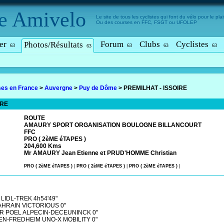
e
Amivelo
Le site de tous les cyclistes qui font du vélo pour le plais
Ou des courses en FFC, FSGT ou UFOLEP
er
Forum
Clubs
Cyclistes
Photos/Résultats
63
63
63
63
63
es en France
>
Auvergne
>
Puy de Dôme
>
PREMILHAT - ISSOIRE
IRE
ROUTE
AMAURY SPORT ORGANISATION BOULOGNE BILLANCOURT
FFC
PRO ( 2èME éTAPES )
204,600 Kms
Mr AMAURY Jean Etienne et PRUD'HOMME Christian
PRO ( 2èME éTAPES )
|
PRO ( 2èME éTAPES )
|
PRO ( 2èME éTAPES )
|
 LIDL-TREK 4h54'49"
AHRAIN VICTORIOUS 0"
ER POEL ALPECIN-DECEUNINCK 0"
EN-FREDHEIM UNO-X MOBILITY 0"