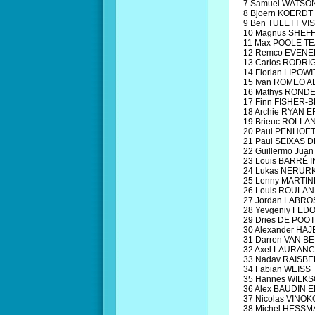
7 Samuel WATSO
8 Bjoern KOERDT
9 Ben TULETT VIS
10 Magnus SHEF
11 Max POOLE TE
12 Remco EVENE
13 Carlos RODR
14 Florian LIPO
15 Ivan ROMEO A
16 Mathys ROND
17 Finn FISHER
18 Archie RYAN 
19 Brieuc ROLL
20 Paul PENHOË
21 Paul SEIXAS 
22 Guillermo Ju
23 Louis BARRÉ
24 Lukas NERUR
25 Lenny MARTIN
26 Louis ROULA
27 Jordan LABR
28 Yevgeniy FED
29 Dries DE PO
30 Alexander H
31 Darren VAN B
32 Axel LAURANC
33 Nadav RAISBE
34 Fabian WEISS
35 Hannes WILK
36 Alex BAUDIN 
37 Nicolas VINO
38 Michel HESSM