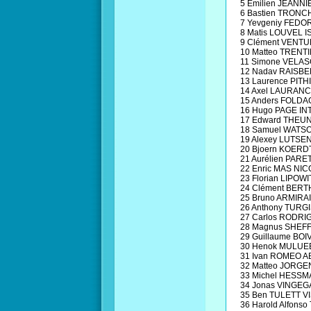
5 Emilien JEANN
6 Bastien TRON
7 Yevgeniy FEDO
8 Matis LOUVEL 
9 Clément VENTU
10 Matteo TRENT
11 Simone VELAS
12 Nadav RAISB
13 Laurence PI
14 Axel LAURAN
15 Anders FOLDA
16 Hugo PAGE I
17 Edward THEUN
18 Samuel WATS
19 Alexey LUTSE
20 Bjoern KOERD
21 Aurélien PAR
22 Enric MAS NI
23 Florian LIPO
24 Clément BER
25 Bruno ARMIR
26 Anthony TURG
27 Carlos RODR
28 Magnus SHEF
29 Guillaume BO
30 Henok MULUE
31 Ivan ROMEO A
32 Matteo JORGE
33 Michel HESS
34 Jonas VINGEG
35 Ben TULETT VI
36 Harold Alfon