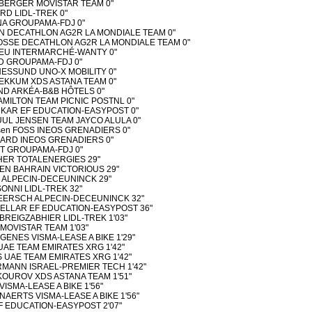
LBERGER MOVISTAR TEAM 0"
ARD LIDL-TREK 0"
NA GROUPAMA-FDJ 0"
SEN DECATHLON AG2R LA MONDIALE TEAM 0"
ROSSE DECATHLON AG2R LA MONDIALE TEAM 0"
NEU INTERMARCHÉ-WANTY 0"
D GROUPAMA-FDJ 0"
NESSUND UNO-X MOBILITY 0"
BEKKUM XDS ASTANA TEAM 0"
AND ARKÉA-B&B HÔTELS 0"
 HAMILTON TEAM PICNIC POSTNL 0"
RKAR EF EDUCATION-EASYPOST 0"
 JUUL JENSEN TEAM JAYCO ALULA 0"
dsen FOSS INEOS GRENADIERS 0"
NARD INEOS GRENADIERS 0"
ËT GROUPAMA-FDJ 0"
CHER TOTALENERGIES 29"
AEEN BAHRAIN VICTORIOUS 29"
R ALPECIN-DECEUNINCK 29"
ONNI LIDL-TREK 32"
MEERSCH ALPECIN-DECEUNINCK 32"
CKELLAR EF EDUCATION-EASYPOST 36"
BREIGZABHIER LIDL-TREK 1'03"
 MOVISTAR TEAM 1'03"
AGENES VISMA-LEASE A BIKE 1'29"
UAE TEAM EMIRATES XRG 1'42"
 UAE TEAM EMIRATES XRG 1'42"
RMANN ISRAEL-PREMIER TECH 1'42"
OKOUROV XDS ASTANA TEAM 1'51"
 VISMA-LEASE A BIKE 1'56"
ENAERTS VISMA-LEASE A BIKE 1'56"
F EDUCATION-EASYPOST 2'07"