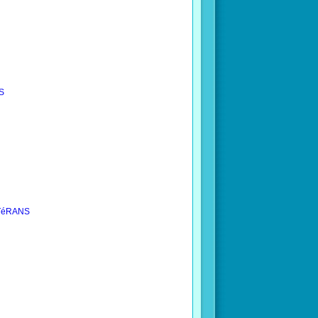
S
éTéRANS