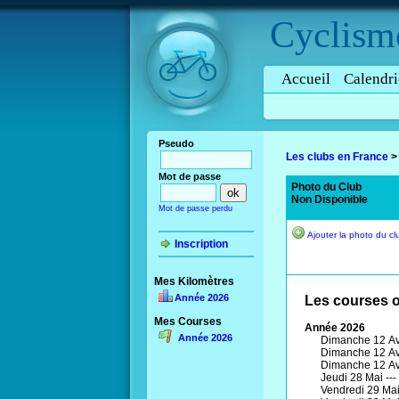
Cyclism
Accueil
Calendri
Pseudo
Les clubs en France
Mot de passe
Photo du Club
Non Disponible
Mot de passe perdu
Ajouter la photo du cl
Inscription
Mes Kilomètres
Année 2026
Les courses o
Mes Courses
Année 2026
Année 2026
Dimanche 12 Avr
Dimanche 12 Avr
Dimanche 12 Avr
Jeudi 28 Mai ---
Vendredi 29 Mai