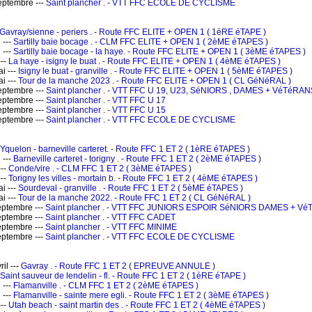
ptembre ---
Saint plancher . - VTT FFC ECOLE DE CYCLISME
Gavray/sienne - periers . - Route FFC ELITE + OPEN 1 ( 1èRE éTAPE )
 ---
Sartilly baie bocage . - CLM FFC ELITE + OPEN 1 ( 2èME éTAPES )
 ---
Sartilly baie bocage - la haye. - Route FFC ELITE + OPEN 1 ( 3èME éTAPES )
---
La haye - isigny le buat . - Route FFC ELITE + OPEN 1 ( 4èME éTAPES )
i ---
Isigny le buat - granville . - Route FFC ELITE + OPEN 1 ( 5èME éTAPES )
i ---
Tour de la manche 2023 . - Route FFC ELITE + OPEN 1 ( CL GéNéRAL )
ptembre ---
Saint plancher . - VTT FFC U 19, U23, SéNIORS , DAMES + VéTéRAN
ptembre ---
Saint plancher . - VTT FFC U 17
ptembre ---
Saint plancher . - VTT FFC U 15
ptembre ---
Saint plancher . - VTT FFC ECOLE DE CYCLISME
Yquelon - barneville carteret. - Route FFC 1 ET 2 ( 1èRE éTAPES )
 ---
Barneville carteret - torigny . - Route FFC 1 ET 2 ( 2èME éTAPES )
---
Conde/vire . - CLM FFC 1 ET 2 ( 3èME éTAPES )
---
Torigny les villes - mortain b. - Route FFC 1 ET 2 ( 4èME éTAPES )
i ---
Sourdeval - granville . - Route FFC 1 ET 2 ( 5èME éTAPES )
i ---
Tour de la manche 2022. - Route FFC 1 ET 2 ( CL GéNéRAL )
ptembre ---
Saint plancher . - VTT FFC JUNIORS ESPOIR SéNIORS DAMES + V
ptembre ---
Saint plancher . - VTT FFC CADET
ptembre ---
Saint plancher . - VTT FFC MINIME
ptembre ---
Saint plancher . - VTT FFC ECOLE DE CYCLISME
il ---
Gavray . - Route FFC 1 ET 2 ( EPREUVE ANNULE )
Saint sauveur de lendelin - fl. - Route FFC 1 ET 2 ( 1èRE éTAPE )
 ---
Flamanville . - CLM FFC 1 ET 2 ( 2èME éTAPES )
 ---
Flamanville - sainte mere egli. - Route FFC 1 ET 2 ( 3èME éTAPES )
---
Utah beach - saint martin des . - Route FFC 1 ET 2 ( 4èME éTAPES )