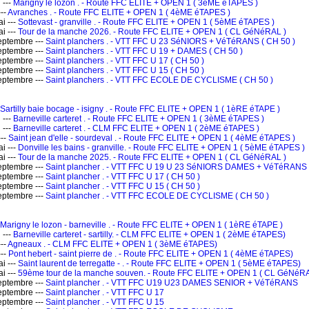
 ---
Marigny le lozon . - Route FFC ELITE + OPEN 1 ( 3èME éTAPES )
--
Avranches . - Route FFC ELITE + OPEN 1 ( 4èME éTAPES )
i ---
Sottevast - granville . - Route FFC ELITE + OPEN 1 ( 5èME éTAPES )
i ---
Tour de la manche 2026. - Route FFC ELITE + OPEN 1 ( CL GéNéRAL )
ptembre ---
Saint planchers . - VTT FFC U 23 SéNIORS + VéTéRANS ( CH 50 )
ptembre ---
Saint planchers . - VTT FFC U 19 + DAMES ( CH 50 )
ptembre ---
Saint planchers . - VTT FFC U 17 ( CH 50 )
ptembre ---
Saint planchers . - VTT FFC U 15 ( CH 50 )
ptembre ---
Saint planchers . - VTT FFC ECOLE DE CYCLISME ( CH 50 )
Sartilly baie bocage - isigny . - Route FFC ELITE + OPEN 1 ( 1èRE éTAPE )
 ---
Barneville carteret . - Route FFC ELITE + OPEN 1 ( 3èME éTAPES )
 ---
Barneville carteret . - CLM FFC ELITE + OPEN 1 ( 2èME éTAPES )
---
Saint jean d'elle - sourdeval . - Route FFC ELITE + OPEN 1 ( 4èME éTAPES )
i ---
Donville les bains - granville. - Route FFC ELITE + OPEN 1 ( 5èME éTAPES )
i ---
Tour de la manche 2025. - Route FFC ELITE + OPEN 1 ( CL GéNéRAL )
ptembre ---
Saint plancher . - VTT FFC U 19 U 23 SéNIORS DAMES + VéTéRANS 
ptembre ---
Saint plancher . - VTT FFC U 17 ( CH 50 )
ptembre ---
Saint plancher . - VTT FFC U 15 ( CH 50 )
ptembre ---
Saint plancher . - VTT FFC ECOLE DE CYCLISME ( CH 50 )
Marigny le lozon - barneville . - Route FFC ELITE + OPEN 1 ( 1èRE éTAPE )
 ---
Barneville carteret - sartilly. - CLM FFC ELITE + OPEN 1 ( 2èME éTAPES)
--
Agneaux . - CLM FFC ELITE + OPEN 1 ( 3èME éTAPES)
---
Pont hebert - saint pierre de . - Route FFC ELITE + OPEN 1 ( 4èME éTAPES)
i ---
Saint laurent de terregatte - . - Route FFC ELITE + OPEN 1 ( 5èME éTAPES)
i ---
59ème tour de la manche souven. - Route FFC ELITE + OPEN 1 ( CL GéNéRA
ptembre ---
Saint plancher . - VTT FFC U19 U23 DAMES SENIOR + VéTéRANS
ptembre ---
Saint plancher . - VTT FFC U 17
ptembre ---
Saint plancher . - VTT FFC U 15