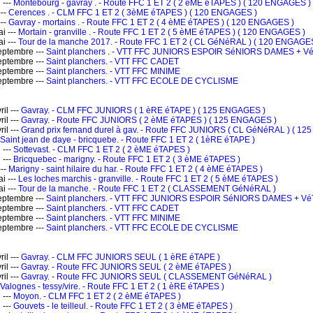
 ---
Montebourg - gavray . - Route FFC 1 ET 2 ( 2 èME éTAPES ) ( 120 ENGAGES )
---
Cerences . - CLM FFC 1 ET 2 ( 3èME éTAPES ) ( 120 ENGAGES )
---
Gavray - mortains . - Route FFC 1 ET 2 ( 4 èME éTAPES ) ( 120 ENGAGES )
i ---
Mortain - granville . - Route FFC 1 ET 2 ( 5 èME éTAPES ) ( 120 ENGAGES )
i ---
Tour de la manche 2017. - Route FFC 1 ET 2 ( CL GéNéRAL ) ( 120 ENGAGE
ptembre ---
Saint planchers . - VTT FFC JUNIORS ESPOIR SéNIORS DAMES + 
ptembre ---
Saint planchers. - VTT FFC CADET
ptembre ---
Saint planchers. - VTT FFC MINIME
ptembre ---
Saint planchers. - VTT FFC ECOLE DE CYCLISME
il ---
Gavray. - CLM FFC JUNIORS ( 1 èRE éTAPE ) ( 125 ENGAGES )
il ---
Gavray. - Route FFC JUNIORS ( 2 èME éTAPES ) ( 125 ENGAGES )
il ---
Grand prix fernand durel à gav. - Route FFC JUNIORS ( CL GéNéRAL ) ( 1
Saint jean de daye - bricquebe. - Route FFC 1 ET 2 ( 1èRE éTAPE )
 ---
Sottevast. - CLM FFC 1 ET 2 ( 2 èME éTAPES )
 ---
Bricquebec - marigny. - Route FFC 1 ET 2 ( 3 èME éTAPES )
---
Marigny - saint hilaire du har. - Route FFC 1 ET 2 ( 4 èME éTAPES )
i ---
Les loches marchis - granville. - Route FFC 1 ET 2 ( 5 èME éTAPES )
i ---
Tour de la manche. - Route FFC 1 ET 2 ( CLASSEMENT GéNéRAL )
ptembre ---
Saint planchers. - VTT FFC JUNIORS ESPOIR SéNIORS DAMES + 
ptembre ---
Saint planchers. - VTT FFC CADET
ptembre ---
Saint planchers. - VTT FFC MINIME
ptembre ---
Saint planchers. - VTT FFC ECOLE DE CYCLISME
il ---
Gavray. - CLM FFC JUNIORS SEUL ( 1 èRE éTAPE )
il ---
Gavray. - Route FFC JUNIORS SEUL ( 2 èME éTAPES )
il ---
Gavray. - Route FFC JUNIORS SEUL ( CLASSEMENT GéNéRAL )
Valognes - tessy/vire. - Route FFC 1 ET 2 ( 1 èRE éTAPES )
 ---
Moyon. - CLM FFC 1 ET 2 ( 2 èME éTAPES )
 ---
Gouvets - le teilleul. - Route FFC 1 ET 2 ( 3 èME éTAPES )