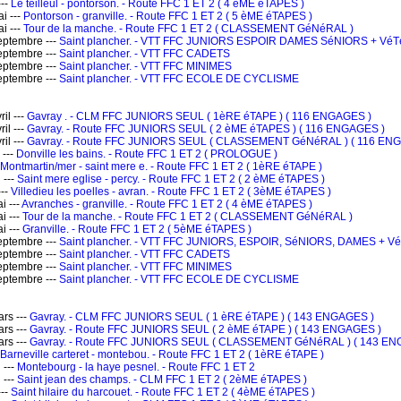
---
Le teilleul - pontorson. - Route FFC 1 ET 2 ( 4 èME éTAPES )
i ---
Pontorson - granville. - Route FFC 1 ET 2 ( 5 èME éTAPES )
i ---
Tour de la manche. - Route FFC 1 ET 2 ( CLASSEMENT GéNéRAL )
ptembre ---
Saint plancher. - VTT FFC JUNIORS ESPOIR DAMES SéNIORS + V
ptembre ---
Saint plancher. - VTT FFC CADETS
ptembre ---
Saint plancher. - VTT FFC MINIMES
ptembre ---
Saint plancher. - VTT FFC ECOLE DE CYCLISME
il ---
Gavray . - CLM FFC JUNIORS SEUL ( 1èRE éTAPE ) ( 116 ENGAGES )
il ---
Gavray. - Route FFC JUNIORS SEUL ( 2 èME éTAPES ) ( 116 ENGAGES )
il ---
Gavray. - Route FFC JUNIORS SEUL ( CLASSEMENT GéNéRAL ) ( 116 E
 ---
Donville les bains. - Route FFC 1 ET 2 ( PROLOGUE )
Montmartin/mer - saint mere e. - Route FFC 1 ET 2 ( 1èRE éTAPE )
 ---
Saint mere eglise - percy. - Route FFC 1 ET 2 ( 2 èME éTAPES )
---
Villedieu les poelles - avran. - Route FFC 1 ET 2 ( 3èME éTAPES )
i ---
Avranches - granville. - Route FFC 1 ET 2 ( 4 èME éTAPES )
i ---
Tour de la manche. - Route FFC 1 ET 2 ( CLASSEMENT GéNéRAL )
i ---
Granville. - Route FFC 1 ET 2 ( 5èME éTAPES )
ptembre ---
Saint plancher. - VTT FFC JUNIORS, ESPOIR, SéNIORS, DAMES + 
ptembre ---
Saint plancher. - VTT FFC CADETS
ptembre ---
Saint plancher. - VTT FFC MINIMES
ptembre ---
Saint plancher. - VTT FFC ECOLE DE CYCLISME
rs ---
Gavray. - CLM FFC JUNIORS SEUL ( 1 èRE éTAPE ) ( 143 ENGAGES )
rs ---
Gavray. - Route FFC JUNIORS SEUL ( 2 èME éTAPE ) ( 143 ENGAGES )
rs ---
Gavray. - Route FFC JUNIORS SEUL ( CLASSEMENT GéNéRAL ) ( 143 E
Barneville carteret - montebou. - Route FFC 1 ET 2 ( 1èRE éTAPE )
 ---
Montebourg - la haye pesnel. - Route FFC 1 ET 2
 ---
Saint jean des champs. - CLM FFC 1 ET 2 ( 2èME éTAPES )
---
Saint hilaire du harcouet. - Route FFC 1 ET 2 ( 4èME éTAPES )