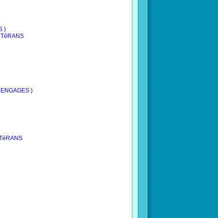
S )
VéTéRANS
25 ENGAGES )
VéTéRANS