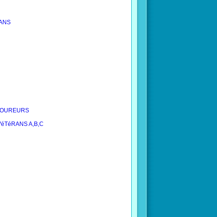
RANS
6 COUREURS
 VéTéRANS A,B,C