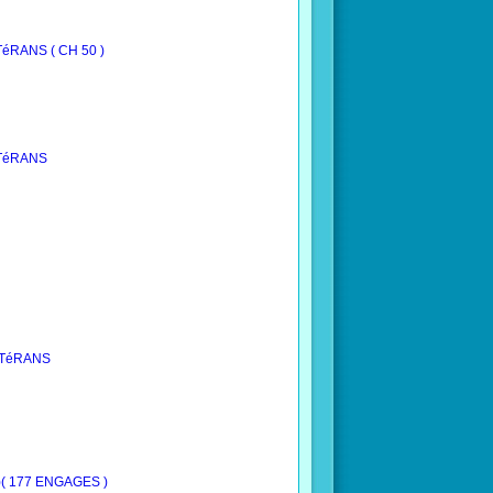
TéRANS ( CH 50 )
éTéRANS
VéTéRANS
 )( 177 ENGAGES )