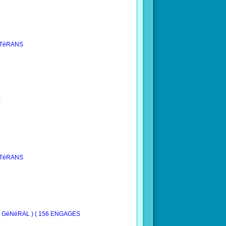
VéTéRANS
)
VéTéRANS
NT GéNéRAL ) ( 156 ENGAGES