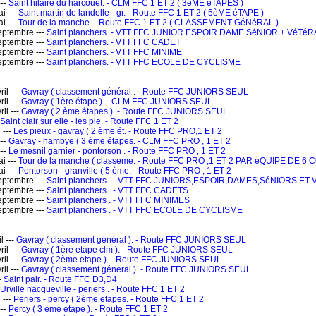
---
Saint hilaire du harcouet. - CLM FFC 1 ET 2 ( 3èME éTAPES )
i ---
Saint martin de landelle - gr. - Route FFC 1 ET 2 ( 5èME éTAPE )
i ---
Tour de la manche. - Route FFC 1 ET 2 ( CLASSEMENT GéNéRAL )
ptembre ---
Saint planchers. - VTT FFC JUNIOR ESPOIR DAME SéNIOR + VéTé
ptembre ---
Saint planchers. - VTT FFC CADET
ptembre ---
Saint planchers. - VTT FFC MINIME
ptembre ---
Saint planchers. - VTT FFC ECOLE DE CYCLISME
il ---
Gavray ( classement général . - Route FFC JUNIORS SEUL
il ---
Gavray ( 1ère étape ). - CLM FFC JUNIORS SEUL
il ---
Gavray ( 2 ème étapes ). - Route FFC JUNIORS SEUL
Saint clair sur elle - les pie. - Route FFC 1 ET 2
 ---
Les pieux - gavray ( 2 ème ét. - Route FFC PRO,1 ET 2
---
Gavray - hambye ( 3 ème étapes. - CLM FFC PRO , 1 ET 2
---
Le mesnil garnier - pontorson . - Route FFC PRO , 1 ET 2
i ---
Tour de la manche ( classeme. - Route FFC PRO ,1 ET 2 PAR éQUIPE DE 
i ---
Pontorson - granville ( 5 ème. - Route FFC PRO , 1 ET 2
ptembre ---
Saint planchers . - VTT FFC JUNIORS,ESPOIR,DAMES,SéNIORS ET
ptembre ---
Saint planchers . - VTT FFC CADETS
ptembre ---
Saint planchers . - VTT FFC MINIMES
ptembre ---
Saint planchers . - VTT FFC ECOLE DE CYCLISME
l ---
Gavray ( classement général ). - Route FFC JUNIORS SEUL
il ---
Gavray ( 1ère etape clm ). - Route FFC JUNIORS SEUL
il ---
Gavray ( 2ème etape ). - Route FFC JUNIORS SEUL
il ---
Gavray ( classement géneral ). - Route FFC JUNIORS SEUL
-
Saint pair. - Route FFC D3,D4
Urville nacqueville - periers . - Route FFC 1 ET 2
 ---
Periers - percy ( 2ème etapes. - Route FFC 1 ET 2
---
Percy ( 3 ème etape ). - Route FFC 1 ET 2