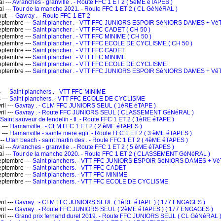
i ---
Avranches - granville . - Route FFC 1 ET 2 ( 5èME éTAPES )
i ---
Tour de la manche 2021. - Route FFC 1 ET 2 ( CL GéNéRAL )
ut ---
Gavray . - Route FFC 1 ET 2
ptembre ---
Saint plancher . - VTT FFC JUNIORS ESPOIR SéNIORS DAMES + Vé
ptembre ---
Saint plancher . - VTT FFC CADET ( CH 50 )
ptembre ---
Saint plancher . - VTT FFC MINIME ( CH 50 )
ptembre ---
Saint plancher . - VTT FFC ECOLE DE CYCLISME ( CH 50 )
ptembre ---
Saint plancher . - VTT FFC CADET
ptembre ---
Saint plancher . - VTT FFC MINIME
ptembre ---
Saint plancher . - VTT FFC ECOLE DE CYCLISME
ptembre ---
Saint plancher . - VTT FFC JUNIORS ESPOIR SéNIORS DAMES + V
 ---
Saint planchers . - VTT FFC MINIME
 ---
Saint planchers. - VTT FFC ECOLE DE CYCLISME
il ---
Gavray . - CLM FFC JUNIORS SEUL ( 1èRE éTAPE )
il ---
Gavray . - Route FFC JUNIORS SEUL ( CLASSEMENT GéNéRAL )
Saint sauveur de lendelin - fl. - Route FFC 1 ET 2 ( 1èRE éTAPE )
 ---
Flamanville . - CLM FFC 1 ET 2 ( 2 èME éTAPES )
 ---
Flamanville - sainte mere egli. - Route FFC 1 ET 2 ( 3 èME éTAPES )
---
Utah beach - saint martin des . - Route FFC 1 ET 2 ( 4èME éTAPES )
i ---
Avranches - granville . - Route FFC 1 ET 2 ( 5 èME éTAPES )
i ---
Tour de la manche 2020. - Route FFC 1 ET 2 ( CLASSEMENT GéNéRAL )
ptembre ---
Saint planchers. - VTT FFC JUNIORS ESPOIR SéNIORS DAMES + 
ptembre ---
Saint planchers. - VTT FFC CADET
ptembre ---
Saint planchers. - VTT FFC MINIME
ptembre ---
Saint planchers. - VTT FFC ECOLE DE CYCLISME
il ---
Gavray . - CLM FFC JUNIORS SEUL ( 1èRE éTAPE ) ( 177 ENGAGES )
il ---
Gavray . - Route FFC JUNIORS SEUL ( 2èME éTAPES ) ( 177 ENGAGES )
il ---
Grand prix fernand durel 2019. - Route FFC JUNIORS SEUL ( CL GéNéRAL