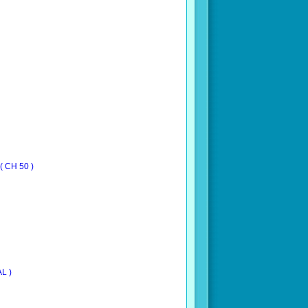
( CH 50 )
L )