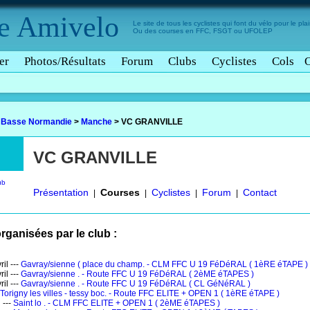
e
Amivelo
Le site de tous les cyclistes qui font du vélo pour le plais
Ou des courses en FFC, FSGT ou UFOLEP
er
Photos/Résultats
Forum
Clubs
Cyclistes
Cols
>
Basse Normandie
>
Manche
>
VC GRANVILLE
VC GRANVILLE
ub
Présentation
Courses
Cyclistes
Forum
Contact
|
|
|
|
rganisées par le club :
il ---
Gavray/sienne ( place du champ. - CLM FFC U 19 FéDéRAL ( 1èRE éTAPE )
il ---
Gavray/sienne . - Route FFC U 19 FéDéRAL ( 2èME éTAPES )
il ---
Gavray/sienne . - Route FFC U 19 FéDéRAL ( CL GéNéRAL )
Torigny les villes - tessy boc. - Route FFC ELITE + OPEN 1 ( 1èRE éTAPE )
 ---
Saint lo . - CLM FFC ELITE + OPEN 1 ( 2èME éTAPES )