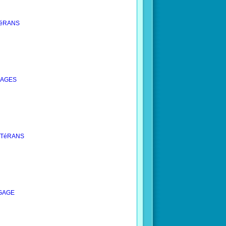
éTéRANS
NGAGES
VéTéRANS
NGAGE