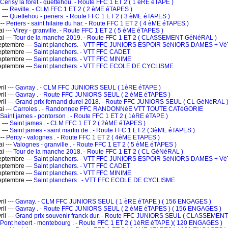
Cerisy la foret - quettehou. - Route FFC 1 ET 2 ( 1 èRE éTAPE )
 ---
Reville. - CLM FFC 1 ET 2 ( 2 èME éTAPES )
 ---
Quettehou - periers. - Route FFC 1 ET 2 ( 3 èME éTAPES )
---
Periers - saint hilaire du har. - Route FFC 1 ET 2 ( 4 èME éTAPES )
i ---
Virey - granville. - Route FFC 1 ET 2 ( 5 èME éTAPES )
i ---
Tour de la manche 2019. - Route FFC 1 ET 2 ( CLASSEMENT GéNéRAL )
ptembre ---
Saint planchers. - VTT FFC JUNIORS ESPOIR SéNIORS DAMES + 
ptembre ---
Saint planchers. - VTT FFC CADET
ptembre ---
Saint planchers. - VTT FFC MINIME
ptembre ---
Saint planchers. - VTT FFC ECOLE DE CYCLISME
il ---
Gavray . - CLM FFC JUNIORS SEUL ( 1èRE éTAPE )
il ---
Gavray . - Route FFC JUNIORS SEUL ( 2 èME éTAPES )
il ---
Grand prix fernand durel 2018. - Route FFC JUNIORS SEUL ( CL GéNéRAL 
i ---
Carroles . - Randonnee FFC RANDONNéE VTT TOUTE CATéGORIE
Saint james - pontorson . - Route FFC 1 ET 2 ( 1èRE éTAPE )
 ---
Saint james . - CLM FFC 1 ET 2 ( 2èME éTAPES )
 ---
Saint james - saint martin de . - Route FFC 1 ET 2 ( 3èME éTAPES )
---
Percy - valognes . - Route FFC 1 ET 2 ( 4èME ETAPES )
i ---
Valognes - granville . - Route FFC 1 ET 2 ( 5 èME éTAPES )
i ---
Tour de la manche 2018. - Route FFC 1 ET 2 ( CL GéNéRAL )
ptembre ---
Saint planchers. - VTT FFC JUNIORS ESPOIR SéNIORS DAMES + 
ptembre ---
Saint planchers. - VTT FFC CADET
ptembre ---
Saint planchers. - VTT FFC MINIME
ptembre ---
Saint planchers . - VTT FFC ECOLE DE CYCLISME
il ---
Gavray. - CLM FFC JUNIORS SEUL ( 1 èRE éTAPE ) ( 156 ENGAGES )
il ---
Gavray . - Route FFC JUNIORS SEUL ( 2 èME éTAPES ) ( 156 ENGAGES )
il ---
Grand prix souvenir franck dur. - Route FFC JUNIORS SEUL ( CLASSEME
Pont hebert - montebourg . - Route FFC 1 ET 2 ( 1èRE éTAPE )( 120 ENGAGES )