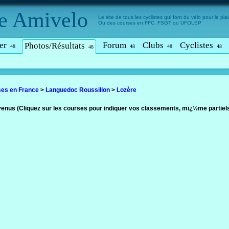
e
Amivelo
Le site de tous les cyclistes qui font du vélo pour le plais
Ou des courses en FFC, FSGT ou UFOLEP
er
Forum
Clubs
Cyclistes
Photos/Résultats
48
48
48
48
48
es en France
>
Languedoc Roussillon
>
Lozère
nus (Cliquez sur les courses pour indiquer vos classements, mï¿½me partiel