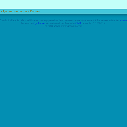
 -
Ajouter une course -
Contact
'un droit d'accès, de modification ou suppression des données vous concernant à l'adresse suivante:
conta
Le site de
Cyclisme
, Amivelo est déclaré à la
CNIL
sous le n° 1035012.
© 2004-2026 www.amivelo.com