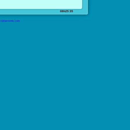
08h25:35
ct@amivelo.com