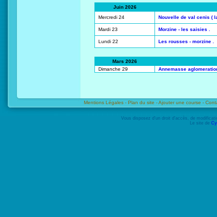
Juin 2026
Mercredi 24
Nouvelle de val cenis ( la
Mardi 23
Morzine - les saisies .
Lundi 22
Les rousses - morzine .
Mars 2026
Dimanche 29
Annemasse aglomeratio
Mentions Légales -
Plan du site -
Ajouter une course -
Cont
Vous disposez d'un droit d'accès, de modifica
Le site de
Cy