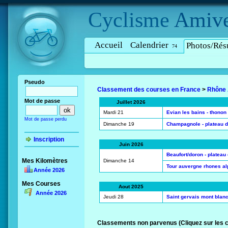
Cyclisme
Amive
Accueil
Calendrier
Photos/Résu
74
Pseudo
Classement des courses en France
>
Rhône 
Mot de passe
Juillet 2026
Mardi 21
Evian les bains - thonon 
Mot de passe perdu
Dimanche 19
Champagnole - plateau d
Inscription
Juin 2026
Beaufort/doron - plateau 
Mes Kilomètres
Dimanche 14
Tour auvergne rhones al
Année 2026
Mes Courses
Aout 2025
Année 2026
Jeudi 28
Saint gervais mont blanc 
Classements non parvenus (Cliquez sur les 