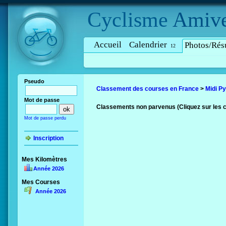
Cyclisme
Amive
Accueil
Calendrier
Photos/Résu
12
Pseudo
Classement des courses en France
>
Midi P
Mot de passe
Classements non parvenus (Cliquez sur les 
Mot de passe perdu
Inscription
Mes Kilomètres
Année 2026
Mes Courses
Année 2026