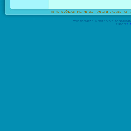
Mentions Légales -
Plan du site -
Ajouter une course -
Cont
Vous disposez d'un droit d'accès, de modifica
Le site de
Cy