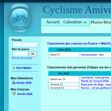
Cyclisme
Amive
Accueil
Calendrier
Photos/Résu
09
Pseudo
Classement des courses en France
>
Midi P
Mot de passe
Juillet 2026
Mardi 07
Carcassonne - foix .
Mot de passe perdu
Classements non parvenus (Cliquez sur les 
Inscription
Mai 2026
Lavelanet - saint girons .
Mes Kilomètres
Dimanche 24
Ronde de l'isoard 2026.
Année 2026
Samedi 23
Saint jean du falga - mas 
Vendredi 22
Soreze - col de pailhares
Mes Courses
Année 2026