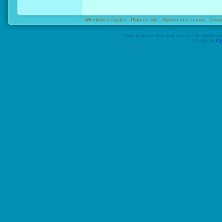
Mentions Légales -
Plan du site -
Ajouter une course -
Cont
Vous disposez d'un droit d'accès, de modifica
Le site de
Cy