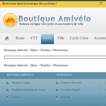
Bienvenue dans la boutique des cyclistes !
Achetez en ligne vos cycles et accessoires de vélo
Route
VTT
BMX
Ville
Cyclo Cross
Accesso
Boutique Amivelo
>
Bmx
>
Textiles
>
Protections
Boutique Amivelo
>
Bmx
>
Textiles
>
Protections
BOUTIQUE AMIVELO
AVANTAGES
Mentions Légales
Paiement Sécurisé
Conditions Générales de Vente
Livraison Rapide
Contact
Prix bas